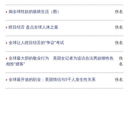
揭全球性奴的炼狱生活（图）
佚名
瞠目结舌 盘点全球人体之最
佚名
全球让人瞠目结舌的“争议”考试
佚名
全球最大胆的敬业行为 美国女记者为追访合法男妓牺牲色
佚
相扮“嫖客”
名
全球最开放的职业：美国情侣与5千人发生性关系
佚名