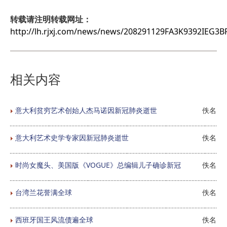
转载请注明转载网址：
http://lh.rjxj.com/news/news/208291129FA3K9392IEG3BF
相关内容
意大利贫穷艺术创始人杰马诺因新冠肺炎逝世
佚名
意大利艺术史学专家因新冠肺炎逝世
佚名
时尚女魔头、美国版《VOGUE》总编辑儿子确诊新冠
佚名
台湾兰花誉满全球
佚名
西班牙国王风流债遍全球
佚名