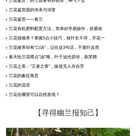
兰花鉴赏：好兰花要有好筋骨，神气十足
兰花鉴赏观的传承与演变
兰花鉴赏——春兰
兰花有机肥料配置方法，简单好学易操作，抓紧收
兰花很难养？掌握5点小技巧，枝叶长不停，开花一
兰花难养却有“口诀”，记住这3句话，不黄叶反而
春天给兰花喂点“油”喝，叶子油光碧绿，新芽蹭
兰花之美：“王者之香”，纵使无人亦自芳
兰花的象征寓意
兰花的花语
兰花在哪里可以自然发现？
【寻得幽兰报知己】