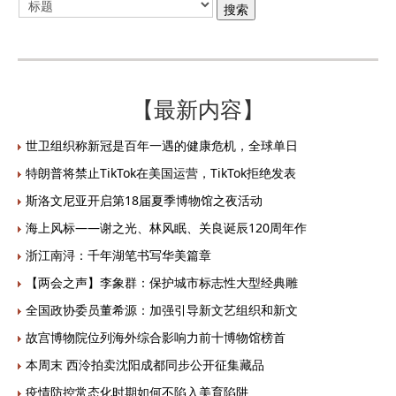
【最新内容】
世卫组织称新冠是百年一遇的健康危机，全球单日
特朗普将禁止TikTok在美国运营，TikTok拒绝发表
斯洛文尼亚开启第18届夏季博物馆之夜活动
海上风标——谢之光、林风眠、关良诞辰120周年作
浙江南浔：千年湖笔书写华美篇章
【两会之声】李象群：保护城市标志性大型经典雕
全国政协委员董希源：加强引导新文艺组织和新文
故宫博物院位列海外综合影响力前十博物馆榜首
本周末 西泠拍卖沈阳成都同步公开征集藏品
疫情防控常态化时期如何不陷入美育陷阱