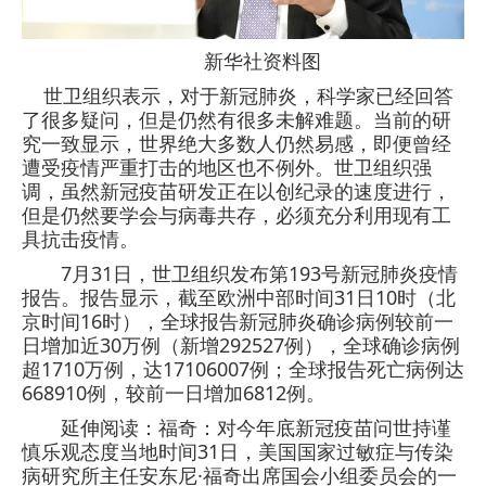
新华社资料图
世卫组织表示，对于新冠肺炎，科学家已经回答
了很多疑问，但是仍然有很多未解难题。当前的研
究一致显示，世界绝大多数人仍然易感，即便曾经
遭受疫情严重打击的地区也不例外。世卫组织强
调，虽然新冠疫苗研发正在以创纪录的速度进行，
但是仍然要学会与病毒共存，必须充分利用现有工
具抗击疫情。
7月31日，世卫组织发布第193号新冠肺炎疫情
报告。报告显示，截至欧洲中部时间31日10时（北
京时间16时），全球报告新冠肺炎确诊病例较前一
日增加近30万例（新增292527例），全球确诊病例
超1710万例，达17106007例；全球报告死亡病例达
668910例，较前一日增加6812例。
延伸阅读：福奇：对今年底新冠疫苗问世持谨
慎乐观态度当地时间31日，美国国家过敏症与传染
病研究所主任安东尼·福奇出席国会小组委员会的一