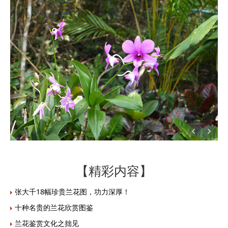
【精彩内容】
张大千18幅珍贵兰花图，功力深厚！
十种名贵的兰花欣赏图鉴
兰花鉴赏文化之拙见