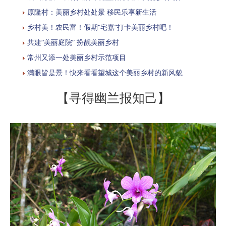
原隆村：美丽乡村处处景 移民乐享新生活
乡村美！农民富！假期“宅嘉”打卡美丽乡村吧！
共建“美丽庭院” 扮靓美丽乡村
常州又添一处美丽乡村示范项目
满眼皆是景！快来看看望城这个美丽乡村的新风貌
【寻得幽兰报知己】