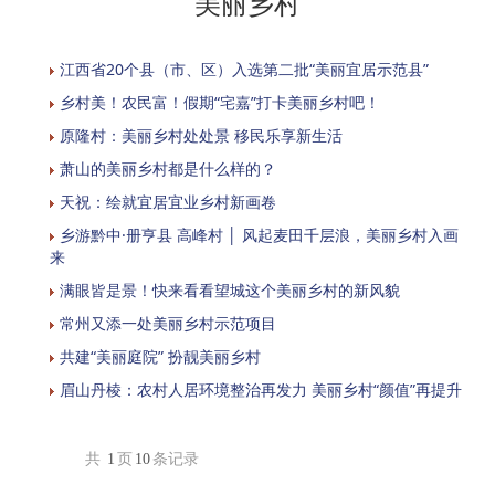
美丽乡村
江西省20个县（市、区）入选第二批“美丽宜居示范县”
乡村美！农民富！假期“宅嘉”打卡美丽乡村吧！
原隆村：美丽乡村处处景 移民乐享新生活
萧山的美丽乡村都是什么样的？
天祝：绘就宜居宜业乡村新画卷
乡游黔中·册亨县 高峰村 │ 风起麦田千层浪，美丽乡村入画
来
满眼皆是景！快来看看望城这个美丽乡村的新风貌
常州又添一处美丽乡村示范项目
共建“美丽庭院” 扮靓美丽乡村
眉山丹棱：农村人居环境整治再发力 美丽乡村“颜值”再提升
共
1
页
10
条记录