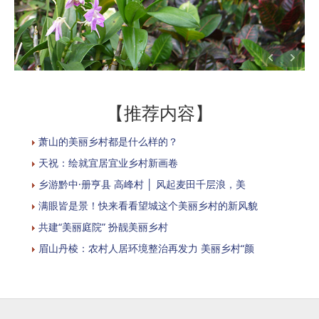
【推荐内容】
萧山的美丽乡村都是什么样的？
天祝：绘就宜居宜业乡村新画卷
乡游黔中·册亨县 高峰村 │ 风起麦田千层浪，美
满眼皆是景！快来看看望城这个美丽乡村的新风貌
共建“美丽庭院” 扮靓美丽乡村
眉山丹棱：农村人居环境整治再发力 美丽乡村“颜