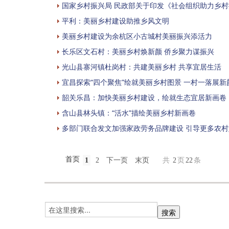
国家乡村振兴局 民政部关于印发《社会组织助力乡
平利：美丽乡村建设助推乡风文明
美丽乡村建设为余杭区小古城村美丽振兴添活力
长乐区文石村：美丽乡村焕新颜 侨乡聚力谋振兴
光山县寨河镇杜岗村：共建美丽乡村 共享宜居生活
宜昌探索“四个聚焦”绘就美丽乡村图景 一村一落展新
韶关乐昌：加快美丽乡村建设，绘就生态宜居新画卷
含山县林头镇：“活水”描绘美丽乡村新画卷
多部门联合发文加强家政劳务品牌建设 引导更多农
首页
1
2
下一页
末页
共
2
页
22
条