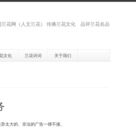
国兰花网（人文兰花） 传播兰花文化 品评兰花名品
花文化
兰花诗词
关于我们
务
差异太大的、非法的广告一律不接。