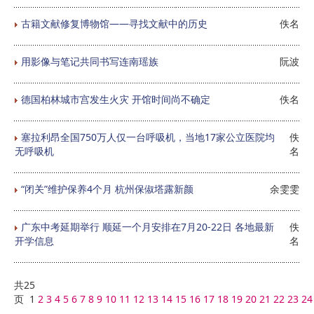
古籍文献修复博物馆——寻找文献中的历史
佚名
用影像与笔记共同书写连南瑶族
阮波
德国柏林城市宫发生火灾 开馆时间尚不确定
佚名
塞拉利昂全国750万人仅一台呼吸机，当地17家公立医院均
佚
无呼吸机
名
“闭关”维护保养4个月 杭州保俶塔露新颜
余雯雯
广东中考延期举行 顺延一个月安排在7月20-22日 各地最新
佚
开学信息
名
共25
页 1
2
3
4
5
6
7
8
9
10
11
12
13
14
15
16
17
18
19
20
21
22
23
24