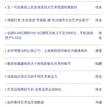
五一可在家线上欣赏省直四大艺术院团经典剧目
佚名
湖南打造“文化强省”升级版 建“长沙城市文化艺术会客厅”
佚名
全国9.04亿网民中6.5亿网民月收入不足5000元，手机游戏
佚
用户5.32亿
名
从环境整治到公筷公勺，上海将防疫经验化为健康风尚
龚雯
极具收藏趣味的大小剪纸彩银生肖系列银币
鲲鹏
浅谈战汉高古玉的不同艺术表达力
佚名
艺术品电商好不好 这里这里众说纷纭
佚名
如何看待艺术品市场数据
马健