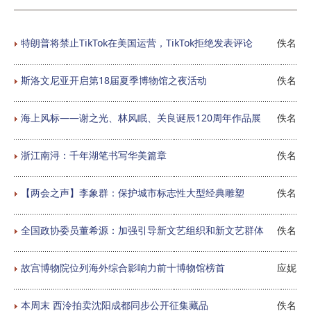
特朗普将禁止TikTok在美国运营，TikTok拒绝发表评论
佚名
斯洛文尼亚开启第18届夏季博物馆之夜活动
佚名
海上风标——谢之光、林风眠、关良诞辰120周年作品展
佚名
浙江南浔：千年湖笔书写华美篇章
佚名
【两会之声】李象群：保护城市标志性大型经典雕塑
佚名
全国政协委员董希源：加强引导新文艺组织和新文艺群体
佚名
故宫博物院位列海外综合影响力前十博物馆榜首
应妮
本周末 西泠拍卖沈阳成都同步公开征集藏品
佚名