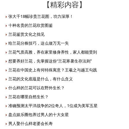
【精彩内容】
张大千18幅珍贵兰花图，功力深厚！
十种名贵的兰花欣赏图鉴
兰花鉴赏文化之拙见
给兰花分株技巧，这么做万无一失
兰花气质高雅，养在家里修身养性，家人都能受到
想要养好兰花，先掌握这份“兰花寒暑生存法则”
兰花在中国史上有何特殊寓意？王羲之与越王勾践
兰花的文化底蕴是什么，有什么含义
什么样的兰花可以在野外生长？
兰花在哪里自然生长？
准确预测太平洋战争的2位奇人，1位成为美军五星
盘点娱乐圈包养过男人的十大女星
男人娶什么样老婆会长寿