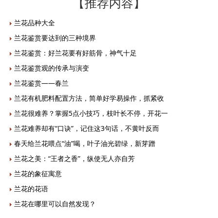
【推荐内容】
兰花品种大全
兰花鉴赏要达到的三种境界
兰花鉴赏：好兰花要有好筋骨，神气十足
兰花鉴赏观的传承与演变
兰花鉴赏——春兰
兰花有机肥料配置方法，简单好学易操作，抓紧收
兰花很难养？掌握5点小技巧，枝叶长不停，开花一
兰花难养却有“口诀”，记住这3句话，不黄叶反而
春天给兰花喂点“油”喝，叶子油光碧绿，新芽蹭
兰花之美：“王者之香”，纵使无人亦自芳
兰花的象征寓意
兰花的花语
兰花在哪里可以自然发现？