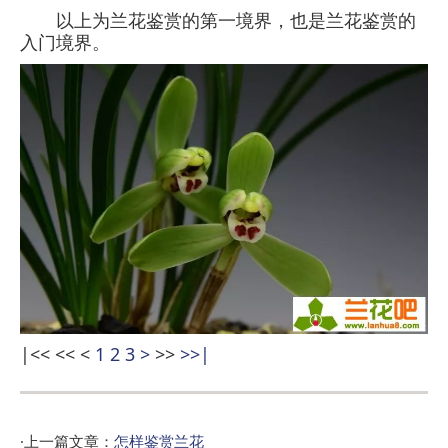
以上为兰花鉴赏的第一境界，也是兰花鉴赏的
入门境界。
|<<
<<
<
1
2
3
>
>>
>>|
·上一篇文章：
怎样鉴赏兰花