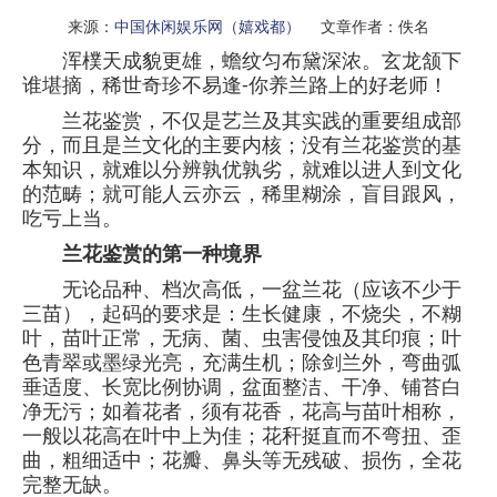
来源：
中国休闲娱乐网（嬉戏都）
文章作者：佚名
浑樸天成貌更雄，蟾纹匀布黛深浓。玄龙颔下
谁堪摘，稀世奇珍不易逢-
你养兰路上的好老师！
兰花鉴赏，不仅是艺兰及其实践的重要组成部
分，而且是兰文化的主要内核；没有兰花鉴赏的基
本知识，就难以分辨孰优孰劣，就难以进人到文化
的范畴；就可能人云亦云，稀里糊涂，盲目跟风，
吃亏上当。
兰花鉴赏的第一种境界
无论品种、档次高低，一盆兰花（应该不少于
三苗），起码的要求是：生长健康，不烧尖，不糊
叶，苗叶正常，无病、菌、虫害侵蚀及其印痕；叶
色青翠或墨绿光亮，充满生机；除剑兰外，弯曲弧
垂适度、长宽比例协调，盆面整洁、干净、铺苔白
净无污；如着花者，须有花香，花高与苗叶相称，
一般以花高在叶中上为佳；花秆挺直而不弯扭、歪
曲，粗细适中；花瓣、鼻头等无残破、损伤，全花
完整无缺。