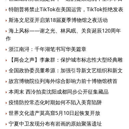
特朗普将禁止TikTok在美国运营，TikTok拒绝发表
斯洛文尼亚开启第18届夏季博物馆之夜活动
海上风标——谢之光、林风眠、关良诞辰120周年
作
浙江南浔：千年湖笔书写华美篇章
【两会之声】李象群：保护城市标志性大型经典雕
全国政协委员董希源：加强引导新文艺组织和新文
故宫博物院位列海外综合影响力前十博物馆榜首
本周末 西泠拍卖沈阳成都同步公开征集藏品
疫情防控常态化时期如何不陷入美育陷阱
世界文化遗产莫高窟5月10日起恢复开放
宁夏中卫发现分布有岩画的原始聚落遗址