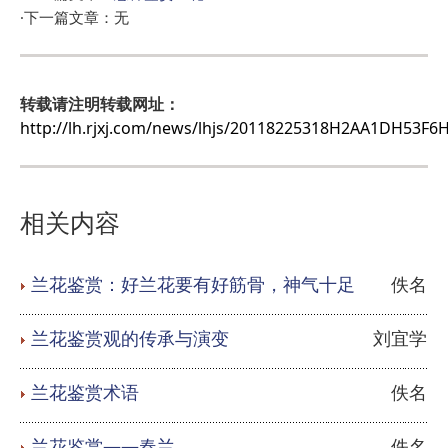
·下一篇文章：无
转载请注明转载网址：
http://lh.rjxj.com/news/lhjs/20118225318H2AA1DH53F6
相关内容
兰花鉴赏：好兰花要有好筋骨，神气十足
佚名
兰花鉴赏观的传承与演变
刘宜学
兰花鉴赏术语
佚名
兰花鉴赏——春兰
佚名