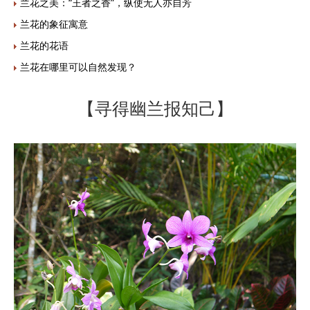
兰花之美：“王者之香”，纵使无人亦自芳
兰花的象征寓意
兰花的花语
兰花在哪里可以自然发现？
【寻得幽兰报知己】