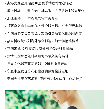
斯洛文尼亚开启第18届夏季博物馆之夜活动
海上风标——谢之光、林风眠、关良诞辰120周年作
浙江南浔：千年湖笔书写华美篇章
【两会之声】李象群：保护城市标志性大型经典雕
全国政协委员董希源：加强引导新文艺组织和新文
故宫博物院位列海外综合影响力前十博物馆榜首
本周末 西泠拍卖沈阳成都同步公开征集藏品
疫情防控常态化时期如何不陷入美育陷阱
世界文化遗产莫高窟5月10日起恢复开放
宁夏中卫发现分布有岩画的原始聚落遗址
美国天才美女艺术家4岁画画，6岁写诗，作品被点