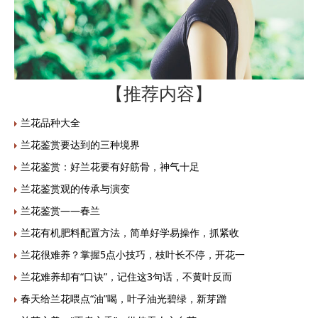
【推荐内容】
兰花品种大全
兰花鉴赏要达到的三种境界
兰花鉴赏：好兰花要有好筋骨，神气十足
兰花鉴赏观的传承与演变
兰花鉴赏——春兰
兰花有机肥料配置方法，简单好学易操作，抓紧收
兰花很难养？掌握5点小技巧，枝叶长不停，开花一
兰花难养却有“口诀”，记住这3句话，不黄叶反而
春天给兰花喂点“油”喝，叶子油光碧绿，新芽蹭