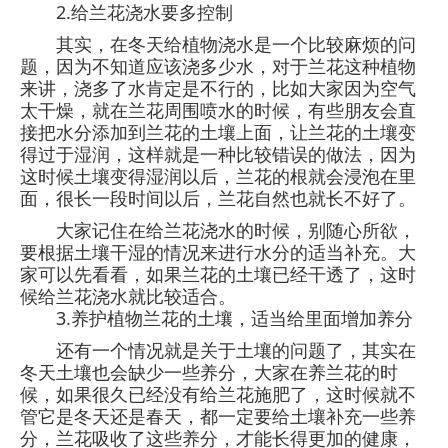
2.给兰花浇水要多控制
其实，在冬天给植物浇水是一个比较麻烦的问
题，因为不知道应该浇多少水，对于兰花这种植物
来讲，浇多了水肯定是不行的，比如大家因为空气
太干燥，就在兰花周围喷水的时候，有些朋友会直
接把水分添加到兰花的土壤上面，让兰花的土壤变
得过于湿润，这样就是一种比较错误的做法，因为
这时候土壤变得湿润以后，兰花的根就会浸泡在里
面，很长一段时间以后，兰花自然也就长不好了。
大家记住在给兰花浇水的时候，别随心所欲，
要根据土壤干湿的情况来进行水分的适当补充。大
家可以先看看，如果兰花的土壤已经干透了，这时
候给兰花浇水就比较适合。
3.养护植物兰花的土壤，适当给里面增加养分
还有一个情况就是关于土壤的问题了，其实在
冬天土壤也会缺少一些养分，大家在养兰花的时
候，如果很久已经没有给兰花施肥了，这时候就不
管它是冬天还是春天，都一定要给土壤补充一些养
分，兰花吸收了这些养分，才能长得更加的健康，