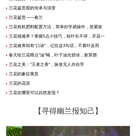
兰花鉴赏观的传承与演变
兰花鉴赏——春兰
兰花有机肥料配置方法，简单好学易操作，抓紧收
兰花很难养？掌握5点小技巧，枝叶长不停，开花一
兰花难养却有“口诀”，记住这3句话，不黄叶反而
春天给兰花喂点“油”喝，叶子油光碧绿，新芽蹭
兰花之美：“王者之香”，纵使无人亦自芳
兰花的象征寓意
兰花的花语
兰花在哪里可以自然发现？
【寻得幽兰报知己】