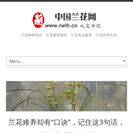
兰花种殖知识 兰花鉴赏知识 兰花名品鉴赏 兰花诗词文化
兰花难养却有“口诀”，记住这3句话，