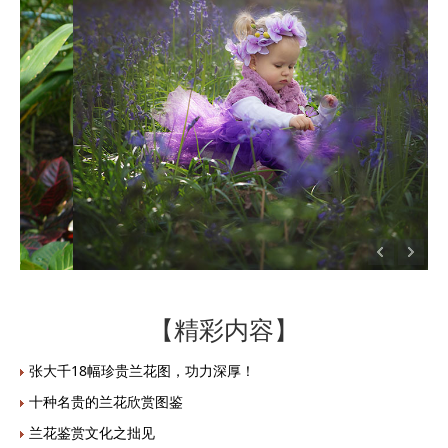
【精彩内容】
张大千18幅珍贵兰花图，功力深厚！
十种名贵的兰花欣赏图鉴
兰花鉴赏文化之拙见