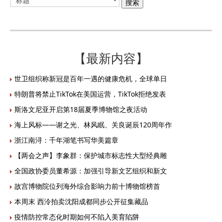
【最新内容】
世卫组织称新冠是百年一遇的健康危机，全球单日
特朗普将禁止TikTok在美国运营，TikTok拒绝发表
斯洛文尼亚开启第18届夏季博物馆之夜活动
海上风标——谢之光、林风眠、关良诞辰120周年作
浙江南浔：千年湖笔书写华美篇章
【两会之声】李象群：保护城市标志性大型经典雕
全国政协委员董希源：加强引导新文艺组织和新文
故宫博物院位列海外综合影响力前十博物馆榜首
本周末 西泠拍卖沈阳成都同步公开征集藏品
疫情防控常态化时期如何不陷入美育陷阱