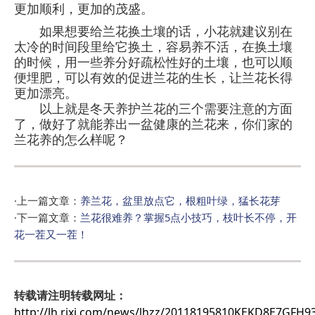
更加顺利，更加的茂盛。
如果想要给兰花换土壤的话，小花就建议别在
太冷的时间段里给它换土，容易养不活，在换土壤
的时候，用一些养分好疏松性好的土壤，也可以顺
便埋肥，可以有效的促进兰花的生长，让兰花长得
更加漂亮。
以上就是冬天养护兰花的三个需要注意的方面
了，做好了就能养出一盆健康的兰花来，你们家的
兰花养的怎么样呢？
·上一篇文章：
养兰花，盆里放点它，根粗叶绿，猛长花芽
·下一篇文章：
兰花很难养？掌握5点小技巧，枝叶长不停，开
花一茬又一茬！
转载请注明转载网址：
http://lh.rjxj.com/news/lhzz/20118195810KEKD8E7GFH9