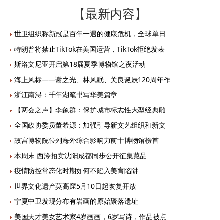
【最新内容】
世卫组织称新冠是百年一遇的健康危机，全球单日
特朗普将禁止TikTok在美国运营，TikTok拒绝发表
斯洛文尼亚开启第18届夏季博物馆之夜活动
海上风标——谢之光、林风眠、关良诞辰120周年作
浙江南浔：千年湖笔书写华美篇章
【两会之声】李象群：保护城市标志性大型经典雕
全国政协委员董希源：加强引导新文艺组织和新文
故宫博物院位列海外综合影响力前十博物馆榜首
本周末 西泠拍卖沈阳成都同步公开征集藏品
疫情防控常态化时期如何不陷入美育陷阱
世界文化遗产莫高窟5月10日起恢复开放
宁夏中卫发现分布有岩画的原始聚落遗址
美国天才美女艺术家4岁画画，6岁写诗，作品被点