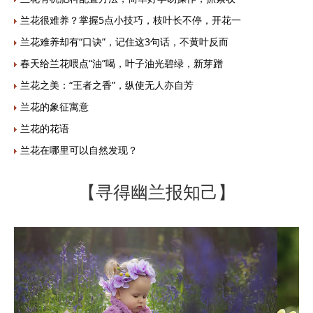
兰花很难养？掌握5点小技巧，枝叶长不停，开花一
兰花难养却有“口诀”，记住这3句话，不黄叶反而
春天给兰花喂点“油”喝，叶子油光碧绿，新芽蹭
兰花之美：“王者之香”，纵使无人亦自芳
兰花的象征寓意
兰花的花语
兰花在哪里可以自然发现？
【寻得幽兰报知己】