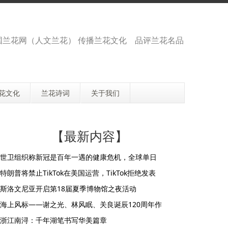
国兰花网（人文兰花） 传播兰花文化 品评兰花名品
花文化
兰花诗词
关于我们
【最新内容】
世卫组织称新冠是百年一遇的健康危机，全球单日
特朗普将禁止TikTok在美国运营，TikTok拒绝发表
斯洛文尼亚开启第18届夏季博物馆之夜活动
海上风标——谢之光、林风眠、关良诞辰120周年作
浙江南浔：千年湖笔书写华美篇章