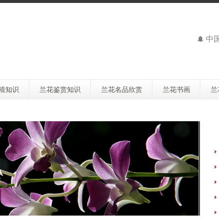
中
殖知识
兰花鉴赏知识
兰花名品欣赏
兰花书画
兰