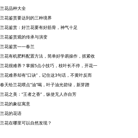
兰花品种大全
兰花鉴赏要达到的三种境界
兰花鉴赏：好兰花要有好筋骨，神气十足
兰花鉴赏观的传承与演变
兰花鉴赏——春兰
兰花有机肥料配置方法，简单好学易操作，抓紧收
兰花很难养？掌握5点小技巧，枝叶长不停，开花一
兰花难养却有“口诀”，记住这3句话，不黄叶反而
春天给兰花喂点“油”喝，叶子油光碧绿，新芽蹭
兰花之美：“王者之香”，纵使无人亦自芳
兰花的象征寓意
兰花的花语
兰花在哪里可以自然发现？