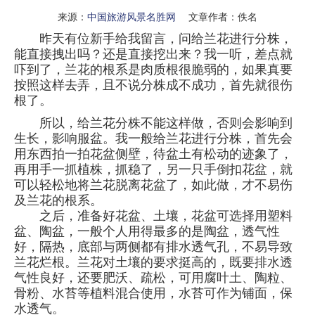
来源：
中国旅游风景名胜网
文章作者：佚名
昨天有位新手给我留言，问给兰花进行分株，
能直接拽出吗？还是直接挖出来？我一听，差点就
吓到了，兰花的根系是肉质根很脆弱的，如果真要
按照这样去弄，且不说分株成不成功，首先就很伤
根了。
所以，给兰花分株不能这样做，否则会影响到
生长，影响服盆。我一般给兰花进行分株，首先会
用东西拍一拍花盆侧壁，待盆土有松动的迹象了，
再用手一抓植株，抓稳了，另一只手倒扣花盆，就
可以轻松地将兰花脱离花盆了，如此做，才不易伤
及兰花的根系。
之后，准备好花盆、土壤，花盆可选择用塑料
盆、陶盆，一般个人用得最多的是陶盆，透气性
好，隔热，底部与两侧都有排水透气孔，不易导致
兰花烂根。兰花对土壤的要求挺高的，既要排水透
气性良好，还要肥沃、疏松，可用腐叶土、陶粒、
骨粉、水苔等植料混合使用，水苔可作为铺面，保
水透气。