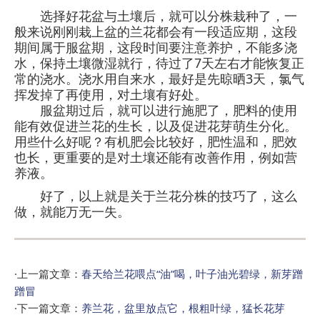
选择好花盆与土壤后，就可以分株栽种了，一
般来说刚刚栽上盆的兰花都会有一段适应期，这段
期间属于服盆期，这段时间要注意养护，不能多浇
水，保持土壤微湿就行，待过了7天左右才能恢复正
常的浇水。浇水用自来水，最好是先晾晒3天，氯气
挥发掉了再使用，对土壤有好处。
服盆期过后，就可以进行施肥了，肥料的使用
能有效促进兰花的生长，以及促进花芽萌生分化。
用些什么好呢？有机肥会比较好，肥性温和，肥效
也长，更重要的是对土壤还能有改善作用，例如营
养液。
好了，以上就是关于兰花分株的技巧了，这么
做，就能万无一失。
·上一篇文章：
春天给兰花喂点“油”喝，叶子油光碧绿，新芽蹭
蹭冒
·下一篇文章：
养兰花，盆里放点它，根粗叶绿，猛长花芽