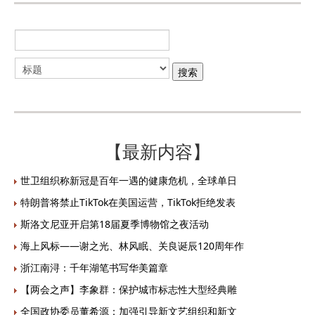
【最新内容】
世卫组织称新冠是百年一遇的健康危机，全球单日
特朗普将禁止TikTok在美国运营，TikTok拒绝发表
斯洛文尼亚开启第18届夏季博物馆之夜活动
海上风标——谢之光、林风眠、关良诞辰120周年作
浙江南浔：千年湖笔书写华美篇章
【两会之声】李象群：保护城市标志性大型经典雕
全国政协委员董希源：加强引导新文艺组织和新文