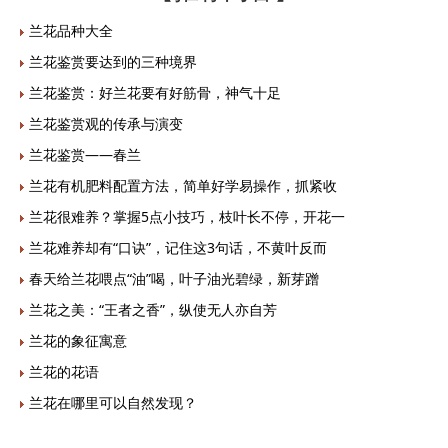
兰花品种大全
兰花鉴赏要达到的三种境界
兰花鉴赏：好兰花要有好筋骨，神气十足
兰花鉴赏观的传承与演变
兰花鉴赏——春兰
兰花有机肥料配置方法，简单好学易操作，抓紧收
兰花很难养？掌握5点小技巧，枝叶长不停，开花一
兰花难养却有“口诀”，记住这3句话，不黄叶反而
春天给兰花喂点“油”喝，叶子油光碧绿，新芽蹭
兰花之美：“王者之香”，纵使无人亦自芳
兰花的象征寓意
兰花的花语
兰花在哪里可以自然发现？