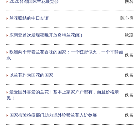
2020台湾国际兰花展览会
佚名
兰花联结的中日友谊
陈心启
东南亚首次发现夜晚开放奇特兰花(图)
秋凌
欧洲两个带着兰花香味的国家：一个狂野似火，一个平静如
佚名
水
以兰花作为国花的国家
佚名
最受国外喜爱的兰花！基本上家家户户都有，而且价格亲
佚名
民！
国家检验检疫部门助力境外珍稀兰花入沪参展
佚名