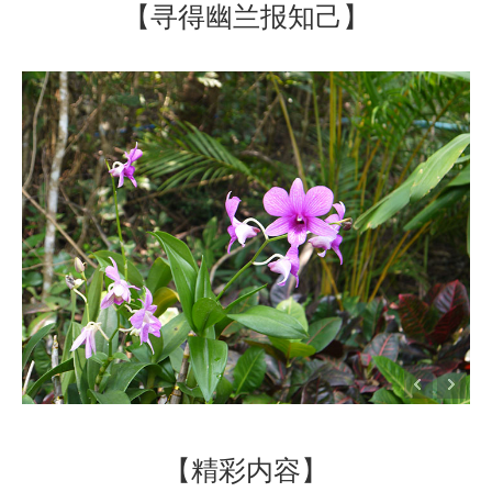
【寻得幽兰报知己】
【精彩内容】