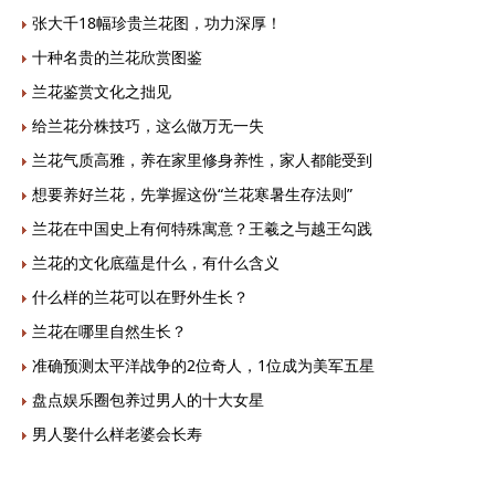
张大千18幅珍贵兰花图，功力深厚！
十种名贵的兰花欣赏图鉴
兰花鉴赏文化之拙见
给兰花分株技巧，这么做万无一失
兰花气质高雅，养在家里修身养性，家人都能受到
想要养好兰花，先掌握这份“兰花寒暑生存法则”
兰花在中国史上有何特殊寓意？王羲之与越王勾践
兰花的文化底蕴是什么，有什么含义
什么样的兰花可以在野外生长？
兰花在哪里自然生长？
准确预测太平洋战争的2位奇人，1位成为美军五星
盘点娱乐圈包养过男人的十大女星
男人娶什么样老婆会长寿