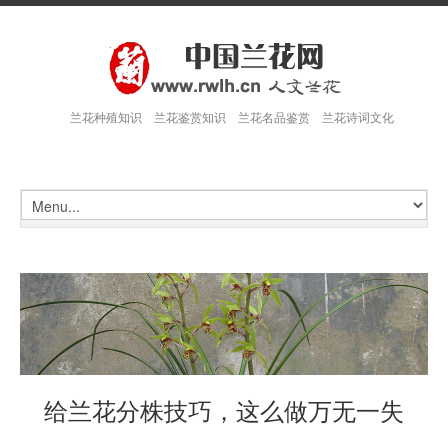
兰花种殖知识 兰花鉴赏知识 兰花名品鉴赏 兰花诗词文化
给兰花分株技巧，这么做万无一失