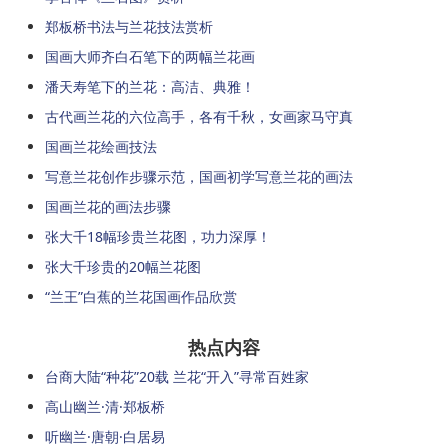
郑板桥书法与兰花技法赏析
国画大师齐白石笔下的两幅兰花画
潘天寿笔下的兰花：高洁、典雅！
古代画兰花的六位高手，各有千秋，女画家马守真
国画兰花绘画技法
写意兰花创作步骤示范，国画初学写意兰花的画法
国画兰花的画法步骤
张大千18幅珍贵兰花图，功力深厚！
张大千珍贵的20幅兰花图
“兰王”白蕉的兰花国画作品欣赏
热点内容
台商大陆“种花”20载 兰花“开入”寻常百姓家
高山幽兰·清·郑板桥
听幽兰·唐朝·白居易