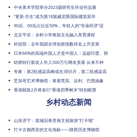
中央美术学院举办2023届研究生毕业作品展
“更新·共生”成为第18届威尼斯国际建筑双年
90后、00后占比近50%，年轻人的“寺庙经济”还
北京平谷：乡村小学将鼓文化融入美育课程
科技部：去年我国全球创新指数排名上升至第
日本66%的高端外国人才是中国人：远超印度、韩
幼师转行新农人年入500万引网友羡慕 从来不种
专家：第2轮感染高峰或在3到5月，第二轮感染高
芝加哥艺术博物馆：将展梵高、达利、巴西抽象
香港邮政2月将发行“香港四季树木”特别邮票
乡村动态新闻
山东济宁：老城旧巷变身文创旅游“打卡地”
打卡古都西安的文化地标——陕西历史博物馆