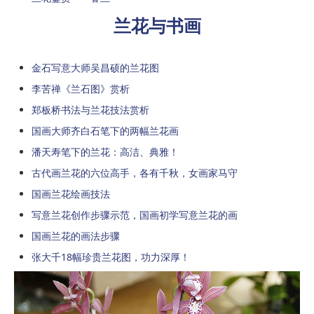
兰花与书画
金石写意大师吴昌硕的兰花图
李苦禅《兰石图》赏析
郑板桥书法与兰花技法赏析
国画大师齐白石笔下的两幅兰花画
潘天寿笔下的兰花：高洁、典雅！
古代画兰花的六位高手，各有千秋，女画家马守
国画兰花绘画技法
写意兰花创作步骤示范，国画初学写意兰花的画
国画兰花的画法步骤
张大千18幅珍贵兰花图，功力深厚！