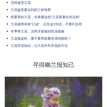
怎样鉴赏兰花
兰花鉴赏要达到的三种境界
想要养好兰花，先掌握这份“兰花寒暑生存法则”
兰花难养却有“口诀”，记住这3句话，不黄叶反而
冬季养兰花，怎样才能做好防冻措施
兰花换盆时，要不要用多菌灵浸泡根部？
兰花开花知识，让兰花年年开花的方法
寻得幽兰报知己