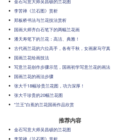
金石写意大师吴昌硕的兰花图
李苦禅《兰石图》赏析
郑板桥书法与兰花技法赏析
国画大师齐白石笔下的两幅兰花画
潘天寿笔下的兰花：高洁、典雅！
古代画兰花的六位高手，各有千秋，女画家马守真
国画兰花绘画技法
写意兰花创作步骤示范，国画初学写意兰花的画法
国画兰花的画法步骤
张大千18幅珍贵兰花图，功力深厚！
张大千珍贵的20幅兰花图
“兰王”白蕉的兰花国画作品欣赏
推荐内容
金石写意大师吴昌硕的兰花图
李苦禅《兰石图》赏析