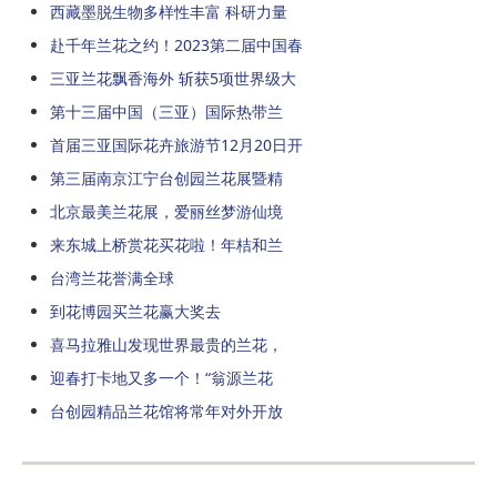
西藏墨脱生物多样性丰富 科研力量
赴千年兰花之约！2023第二届中国春
三亚兰花飘香海外 斩获5项世界级大
第十三届中国（三亚）国际热带兰
首届三亚国际花卉旅游节12月20日开
第三届南京江宁台创园兰花展暨精
北京最美兰花展，爱丽丝梦游仙境
来东城上桥赏花买花啦！年桔和兰
台湾兰花誉满全球
到花博园买兰花赢大奖去
喜马拉雅山发现世界最贵的兰花，
迎春打卡地又多一个！“翁源兰花
台创园精品兰花馆将常年对外开放