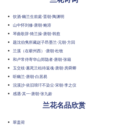
饮酒·幽兰生前庭·晋朝·陶渊明
山中怀刘修·唐朝·鲍溶
琴曲歌辞·猗兰操·唐朝·韩愈
题沈伯隽所藏赵子昂墨兰·元朝·方回
兰溪（在蕲州西）·唐朝·杜牧
和卢常侍寄华山郑隐者·唐朝·张籍
玉交枝·蕙死兰枯待返魂·唐朝·房舜卿
听幽兰·唐朝·白居易
浣溪沙·依旧琅玕不染尘·宋朝·李之仪
感遇·其一·唐朝·张九龄
兰花名品欣赏
翠盖荷