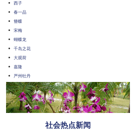
西子
春一品
簪蝶
宋梅
蝴蝶龙
千岛之花
大观荷
嘉隆
严州牡丹
社会热点新闻