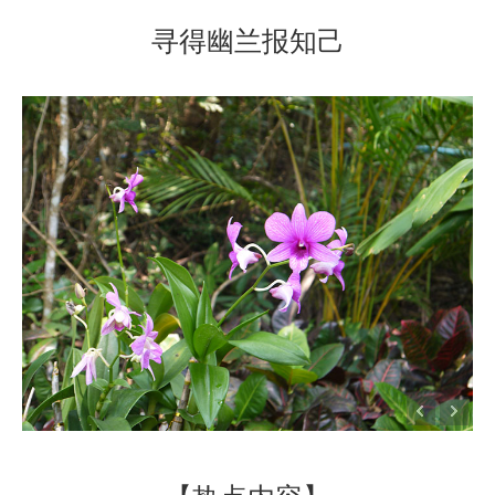
寻得幽兰报知己