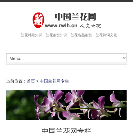
兰花种殖知识 兰花鉴赏知识 兰花名品鉴赏 兰花诗词文化
当前位置：
首页
>
中国兰花网专栏
中国兰花网专栏