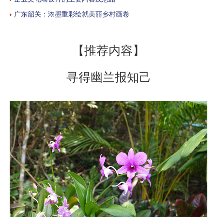
广东韶关：浓墨重彩绘就美丽乡村画卷
【推荐内容】
寻得幽兰报知己