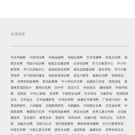
友情链接
中华书画网
中国书法网
中国油画网
书画交易网
艺术传播网
民俗文化网
刺
绣文化网
VI设计知识网
校园文化建设网
企业培训网
学习力教育中心
中小学
教育网
学习力训练中心
旅游风景名胜网
城市品牌建设网
家长学院
学习力教
育智库
学习型城市建设
域名投资知识网
意志力教育
健康生活网
营销策划
网
世界民间故事网
童话故事网
中小学生作文网
余建祥工作室
思维训练
家
庭教育顶层设计
爱情文化网
玩中学
笑话大王
科技前沿
趣味地理
中国书画
网
思维谷
中华人物谱
高考季
中国茶文化网
作文评论
天赋车站
西湖风景
文化
艺术起点
艺术收藏投资
中华武术网
收藏证书查询网
广告设计知识
教
育趋势研究
八卦晚报
天赋教育研究
天赋邂逅
中国酒文化网
宝宝成长网
中
国瓷器网
雕塑设计艺术
中国民间故事网
珠宝文化网
世界儿童文学网
文玩收
藏投资
宝岛期刊
教育百科
致富经
时尚休闲
风雅中国
时尚文化
贝壳书
画
戏曲文化网
演讲与口才
现代家庭教育
网络营销传播网
学习力教育研究
中国文学网
中国儿童文学网
国学文化网
成语辞典
健康百科
世界休闲文化