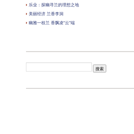
乐业：探幽寻兰的理想之地
美丽经济 兰香李洞
幽雅一枝兰 香飘凌“云”端