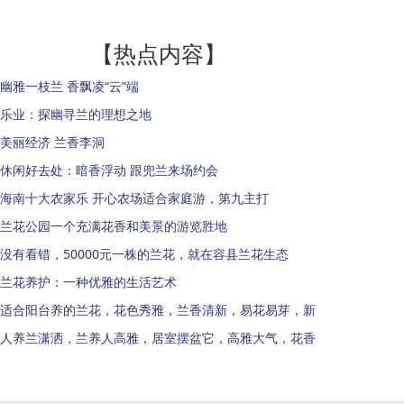
【热点内容】
幽雅一枝兰 香飘凌“云”端
乐业：探幽寻兰的理想之地
美丽经济 兰香李洞
休闲好去处：暗香浮动 跟兜兰来场约会
海南十大农家乐 开心农场适合家庭游，第九主打
兰花公园一个充满花香和美景的游览胜地
没有看错，50000元一株的兰花，就在容县兰花生态
兰花养护：一种优雅的生活艺术
适合阳台养的兰花，花色秀雅，兰香清新，易花易芽，新
人养兰潇洒，兰养人高雅，居室摆盆它，高雅大气，花香