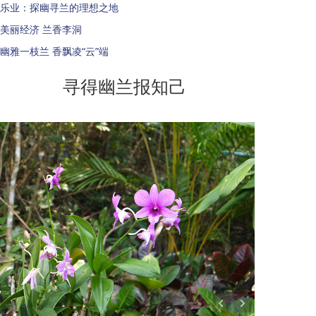
乐业：探幽寻兰的理想之地
美丽经济 兰香李洞
幽雅一枝兰 香飘凌“云”端
寻得幽兰报知己