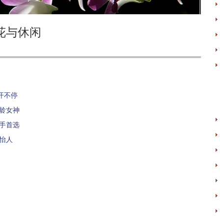
花与休闲
开不停
龄女神
手首选
怡人