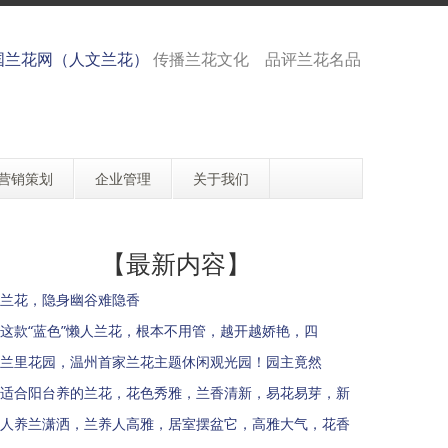
国兰花网（人文兰花）
传播兰花文化 品评兰花名品
营销策划
企业管理
关于我们
【最新内容】
兰花，隐身幽谷难隐香
这款“蓝色”懒人兰花，根本不用管，越开越娇艳，四
兰里花园，温州首家兰花主题休闲观光园！园主竟然
适合阳台养的兰花，花色秀雅，兰香清新，易花易芽，新
人养兰潇洒，兰养人高雅，居室摆盆它，高雅大气，花香