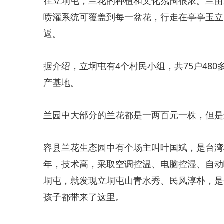
​在立垌屯，兰花的种植和文化氛围很浓。兰
喷灌系统可覆盖到每一盆花，行走在亭亭玉立
返。
​据介绍，立垌屯有4个村民小组，共75户4
产基地。
​兰园中大部分的兰花都是一两百元一株，但
​容县兰花生态园中有个场主叫叶国斌，是台湾
年，技术高，采取空调控温、电脑控湿、自动
垌屯，就发现立垌屯山青水秀、民风淳朴，是
孩子都带来了这里。