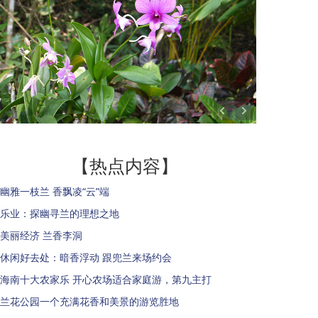
【热点内容】
幽雅一枝兰 香飘凌“云”端
乐业：探幽寻兰的理想之地
美丽经济 兰香李洞
休闲好去处：暗香浮动 跟兜兰来场约会
海南十大农家乐 开心农场适合家庭游，第九主打
兰花公园一个充满花香和美景的游览胜地