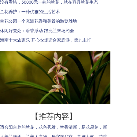
没有看错，50000元一株的兰花，就在容县兰花生态
兰花养护：一种优雅的生活艺术
兰花公园一个充满花香和美景的游览胜地
休闲好去处：暗香浮动 跟兜兰来场约会
海南十大农家乐 开心农场适合家庭游，第九主打
【推荐内容】
适合阳台养的兰花，花色秀雅，兰香清新，易花易芽，新
人养兰潇洒，兰养人高雅，居室摆盆它，高雅大气，花香