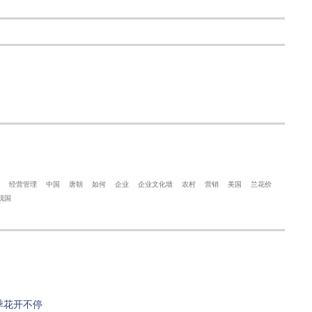
经营管理
中国
唐朝
如何
企业
企业文化墙
农村
营销
美国
兰花价
我国
季花开不停