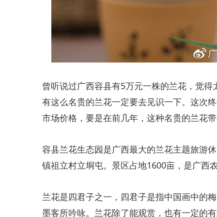
​曾听说过广西容县有5万元一株的兰花，觉
有这么名贵的兰花一定要去见识一下。这次终
市场价格，要是在前几年，这种名贵的兰花带
​容县兰花生态园是广西最大的兰花主题旅游
镇祖立村立垌屯。景区占地1600亩，是广西
​兰花是四君子之一，四君子是指中国画中的
墨客所吟咏。兰花除了能观赏，也有一定的有