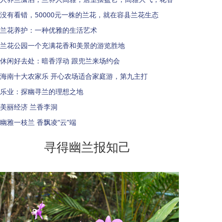
没有看错，50000元一株的兰花，就在容县兰花生态
兰花养护：一种优雅的生活艺术
兰花公园一个充满花香和美景的游览胜地
休闲好去处：暗香浮动 跟兜兰来场约会
海南十大农家乐 开心农场适合家庭游，第九主打
乐业：探幽寻兰的理想之地
美丽经济 兰香李洞
幽雅一枝兰 香飘凌“云”端
寻得幽兰报知己