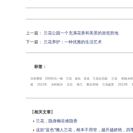
上一篇
：
兰花公园一个充满花香和美景的游览胜地
下一篇
：
兰花养护：一种优雅的生活艺术
标签：
没有看错
50000元一株
兰花
就在
容县
兰花生态园
兰花
美丽乡村
值
2022年
乡村振兴
北京
画兰
整合营销
兰花鉴赏
2023年
【
相关文章
】
兰花，隐身幽谷难隐香
这款“蓝色”懒人兰花，根本不用管，越开越娇艳，四