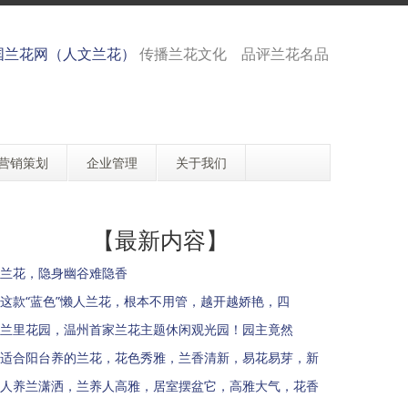
国兰花网（人文兰花）
传播兰花文化 品评兰花名品
营销策划
企业管理
关于我们
【最新内容】
兰花，隐身幽谷难隐香
这款“蓝色”懒人兰花，根本不用管，越开越娇艳，四
兰里花园，温州首家兰花主题休闲观光园！园主竟然
适合阳台养的兰花，花色秀雅，兰香清新，易花易芽，新
人养兰潇洒，兰养人高雅，居室摆盆它，高雅大气，花香