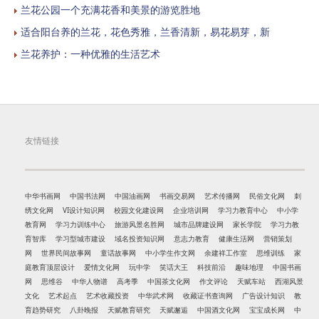
兰花公园一个充满花香和美景的游览胜地
适合阳台养的兰花，花色秀雅，兰香清新，易花易芽，新
兰花养护：一种优雅的生活艺术
友情链接
中华书画网
中国书法网
中国油画网
书画交易网
艺术传播网
民俗文化网
刺
绣文化网
VI设计知识网
校园文化建设网
企业培训网
学习力教育中心
中小学
教育网
学习力训练中心
旅游风景名胜网
城市品牌建设网
家长学院
学习力教
育智库
学习型城市建设
域名投资知识网
意志力教育
健康生活网
营销策划
网
世界民间故事网
童话故事网
中小学生作文网
余建祥工作室
思维训练
家
庭教育顶层设计
爱情文化网
玩中学
笑话大王
科技前沿
趣味地理
中国书画
网
思维谷
中华人物谱
高考季
中国茶文化网
作文评论
天赋车站
西湖风景
文化
艺术起点
艺术收藏投资
中华武术网
收藏证书查询网
广告设计知识
教
育趋势研究
八卦晚报
天赋教育研究
天赋邂逅
中国酒文化网
宝宝成长网
中