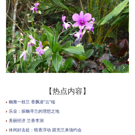
【热点内容】
幽雅一枝兰 香飘凌“云”端
乐业：探幽寻兰的理想之地
美丽经济 兰香李洞
休闲好去处：暗香浮动 跟兜兰来场约会