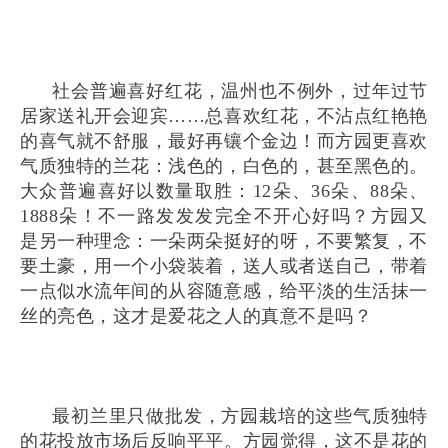
社会普遍喜好红花，温州也不例外，过年过节
居家送礼开会迎宾……总喜欢红花，不沾点红艳艳
的喜气就不舒服，最好再镶个金边！而方园更喜欢
气质独特的兰花：浅色的，白色的，甚至黑色的。
大众普遍喜好以数量取胜：12朵、36朵、88朵、
1888朵！不一路发发发完全不开心好吗？方园又
是另一种理念：一朵两朵挺好的呀，不要繁复，不
要土豪，用一个小袋装着，送人或者送自己，带着
一点似水流年间的从容随意感，给平淡的生活抹一
丝的亮色，这才是爱花之人的真意不是吗？
最初兰里只做批发，方园栽培的这些气质独特
的花投放市场后反响平平。方园觉得，这不是花的