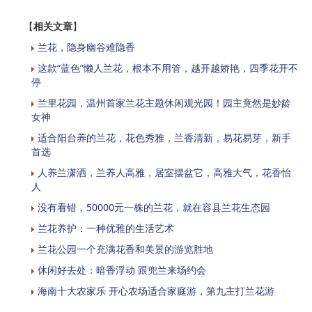
【
相关文章
】
兰花，隐身幽谷难隐香
这款“蓝色”懒人兰花，根本不用管，越开越娇艳，四季花开不
停
兰里花园，温州首家兰花主题休闲观光园！园主竟然是妙龄
女神
适合阳台养的兰花，花色秀雅，兰香清新，易花易芽，新手
首选
人养兰潇洒，兰养人高雅，居室摆盆它，高雅大气，花香怡
人
没有看错，50000元一株的兰花，就在容县兰花生态园
兰花养护：一种优雅的生活艺术
兰花公园一个充满花香和美景的游览胜地
休闲好去处：暗香浮动 跟兜兰来场约会
海南十大农家乐 开心农场适合家庭游，第九主打兰花游