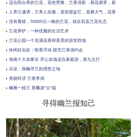
适合阳台养的兰花，花色秀雅，兰香清新，易花易芽，新
人养兰潇洒，兰养人高雅，居室摆盆它，高雅大气，花香
没有看错，50000元一株的兰花，就在容县兰花生态
兰花养护：一种优雅的生活艺术
兰花公园一个充满花香和美景的游览胜地
休闲好去处：暗香浮动 跟兜兰来场约会
海南十大农家乐 开心农场适合家庭游，第九主打
乐业：探幽寻兰的理想之地
美丽经济 兰香李洞
幽雅一枝兰 香飘凌“云”端
寻得幽兰报知己