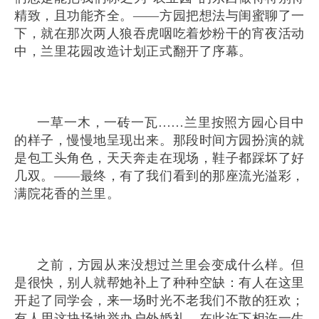
精致，且功能齐全。——方园把想法与闺蜜聊了一
下，就在那次两人狼吞虎咽吃着炒粉干的宵夜活动
中，兰里花园改造计划正式翻开了序幕。
一草一木，一砖一瓦……兰里按照方园心目中
的样子，慢慢地呈现出来。那段时间方园扮演的就
是包工头角色，天天奔走在现场，鞋子都踩坏了好
几双。——最终，有了我们看到的那座流光溢彩，
满院花香的兰里。
之前，方园从来没想过兰里会变成什么样。但
是很快，别人就帮她补上了种种空缺：有人在这里
开起了同学会，来一场时光不老我们不散的狂欢；
有人用这块场地举办户外婚礼，在此许下相许一生