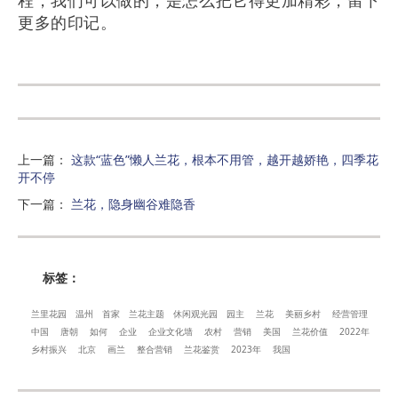
程，我们可以做的，是怎么把它得更加精彩，留下
更多的印记。
上一篇
：
这款“蓝色”懒人兰花，根本不用管，越开越娇艳，四季花
开不停
下一篇
：
兰花，隐身幽谷难隐香
标签：
兰里花园
温州
首家
兰花主题
休闲观光园
园主
兰花
美丽乡村
经营管理
中国
唐朝
如何
企业
企业文化墙
农村
营销
美国
兰花价值
2022年
乡村振兴
北京
画兰
整合营销
兰花鉴赏
2023年
我国