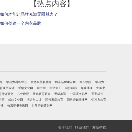
【热点内容】
如何才能让品牌充满无限魅力？
如何创建一个内衣品牌
网
学习力训练中心
旅游风景名胜网
城市品牌建设网
家长学院
学习力
育顶层设计
爱情文化网
玩中学
笑话大王
科技前沿
趣味地理
中国书
育趋势研究
八卦晚报
天赋教育研究
天赋邂逅
中国酒文化网
宝宝成长
书画
戏曲文化网
演讲与口才
现代家庭教育
网络营销传播网
学习力教育
传播
收藏证书查询网
世界营销策划网
关于我们
联系我们
友情链接