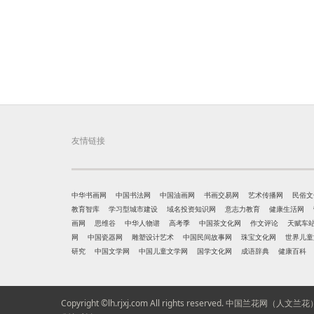
友情链接
中华书画网
中国书法网
中国油画网
书画交易网
艺术传播网
民俗文
教育智库
学习型城市建设
域名投资知识网
意志力教育
健康生活网
画网
思维谷
中华人物谱
高考季
中国茶文化网
作文评论
天赋车
网
中国瓷器网
雕塑设计艺术
中国民间故事网
珠宝文化网
世界儿童
研究
中国文学网
中国儿童文学网
国学文化网
成语辞典
健康百科
Copyright ©lh.rjxj.com All rights reserved.
中国兰花网（人文兰花