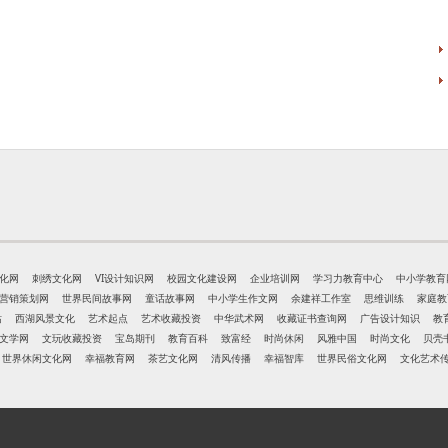
化网
刺绣文化网
VI设计知识网
校园文化建设网
企业培训网
学习力教育中心
中小学教育
营销策划网
世界民间故事网
童话故事网
中小学生作文网
余建祥工作室
思维训练
家庭教
站
西湖风景文化
艺术起点
艺术收藏投资
中华武术网
收藏证书查询网
广告设计知识
教
文学网
文玩收藏投资
宝岛期刊
教育百科
致富经
时尚休闲
风雅中国
时尚文化
贝壳
世界休闲文化网
幸福教育网
茶艺文化网
清风传播
幸福智库
世界民俗文化网
文化艺术
）