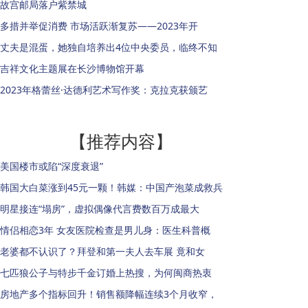
故宫邮局落户紫禁城
多措并举促消费 市场活跃渐复苏——2023年开
丈夫是混蛋，她独自培养出4位中央委员，临终不知
吉祥文化主题展在长沙博物馆开幕
2023年格蕾丝·达德利艺术写作奖：克拉克获颁艺
【推荐内容】
美国楼市或陷“深度衰退”
韩国大白菜涨到45元一颗！韩媒：中国产泡菜成救兵
明星接连“塌房”，虚拟偶像代言费数百万成最大
情侣相恋3年 女友医院检查是男儿身：医生科普概
老婆都不认识了？拜登和第一夫人去车展 竟和女
七匹狼公子与特步千金订婚上热搜，为何闽商热衷
房地产多个指标回升！销售额降幅连续3个月收窄，