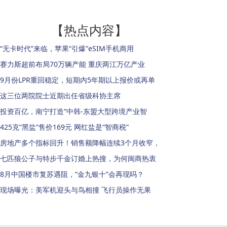
【热点内容】
“无卡时代”来临，苹果“引爆”eSIM手机商用
赛力斯超前布局70万辆产能 重庆两江万亿产业
9月份LPR重回稳定，短期内5年期以上报价或再单
这三位两院院士近期出任省级科协主席
投资百亿，南宁打造“中韩-东盟大型跨境产业智
425克“黑盐”售价169元 网红盐是“智商税”
房地产多个指标回升！销售额降幅连续3个月收窄，
七匹狼公子与特步千金订婚上热搜，为何闽商热衷
8月中国楼市复苏遇阻，“金九银十”会再现吗？
现场曝光：美军机迎头与鸟相撞 飞行员操作无果