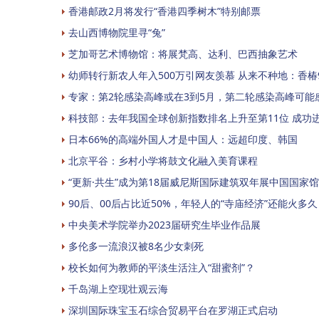
香港邮政2月将发行“香港四季树木”特别邮票
去山西博物院里寻“兔”
芝加哥艺术博物馆：将展梵高、达利、巴西抽象艺术
幼师转行新农人年入500万引网友羡慕 从来不种地：香椿
专家：第2轮感染高峰或在3到5月，第二轮感染高峰可能
科技部：去年我国全球创新指数排名上升至第11位 成功
日本66%的高端外国人才是中国人：远超印度、韩国
北京平谷：乡村小学将鼓文化融入美育课程
“更新·共生”成为第18届威尼斯国际建筑双年展中国国家
90后、00后占比近50%，年轻人的“寺庙经济”还能火多久
中央美术学院举办2023届研究生毕业作品展
多伦多一流浪汉被8名少女刺死
校长如何为教师的平淡生活注入“甜蜜剂”？
千岛湖上空现壮观云海
深圳国际珠宝玉石综合贸易平台在罗湖正式启动