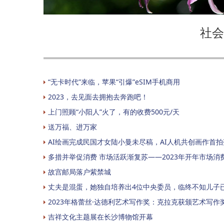
社会
“无卡时代”来临，苹果“引爆”eSIM手机商用
2023，去见面去拥抱去奔跑吧！
上门照顾“小阳人”火了，有的收费500元/天
送万福、进万家
AI绘画完成民国才女陆小曼未尽稿，AI人机共创画作首拍
多措并举促消费 市场活跃渐复苏——2023年开年市场消
故宫邮局落户紫禁城
丈夫是混蛋，她独自培养出4位中央委员，临终不知儿子
2023年格蕾丝·达德利艺术写作奖：克拉克获颁艺术写作
吉祥文化主题展在长沙博物馆开幕