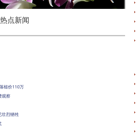
热点新闻
落槌价110万
费观察
已壮烈牺牲
奖