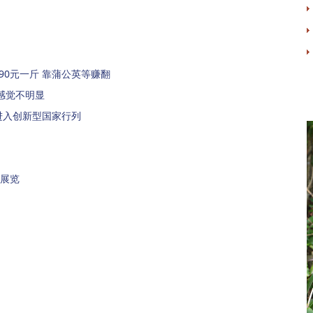
90元一斤 靠蒲公英等赚翻
感觉不明显
进入创新型国家行列
馆展览