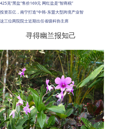
425克“黑盐”售价169元 网红盐是“智商税”
投资百亿，南宁打造“中韩-东盟大型跨境产业智
这三位两院院士近期出任省级科协主席
寻得幽兰报知己