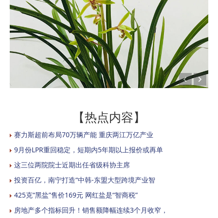
【热点内容】
赛力斯超前布局70万辆产能 重庆两江万亿产业
9月份LPR重回稳定，短期内5年期以上报价或再单
这三位两院院士近期出任省级科协主席
投资百亿，南宁打造“中韩-东盟大型跨境产业智
425克“黑盐”售价169元 网红盐是“智商税”
房地产多个指标回升！销售额降幅连续3个月收窄，