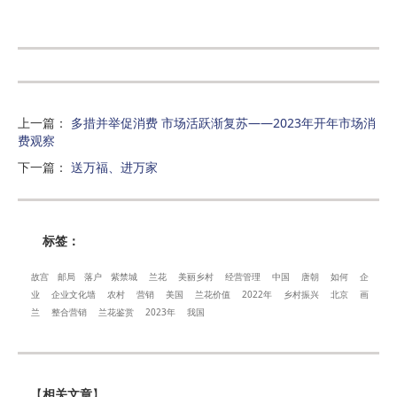
上一篇
：
多措并举促消费 市场活跃渐复苏——2023年开年市场消
费观察
下一篇
：
送万福、进万家
标签：
故宫
邮局
落户
紫禁城
兰花
美丽乡村
经营管理
中国
唐朝
如何
企
业
企业文化墙
农村
营销
美国
兰花价值
2022年
乡村振兴
北京
画
兰
整合营销
兰花鉴赏
2023年
我国
【
相关文章
】