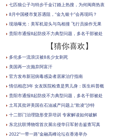
七匹狼公子与特步千金订婚上热搜，为何闽商热衷
8月中国楼市复苏遇阻，“金九银十”会再现吗？
现场曝光：美军机迎头与鸟相撞 飞行员操作无果
贵阳市通报8起防疫不力典型问题，多名干部被处
【猜你喜欢】
多伦多一流浪汉被8名少女刺死
美国再一次抛弃阿富汗
官方发布新冠病毒感染者居家治疗指南
情侣相恋3年 女友医院检查是男儿身：医生科普概
贵阳市通报8起防疫不力典型问题，多名干部被处
土耳其批评美国在石油减产问题上“欺凌”沙特
十二部门治理隐形变异培训 专家解读如何破解
东北抗联博物馆首次展出侵华日军射击鉴查写真
2022“一带一路”金融高峰论坛在香港举办