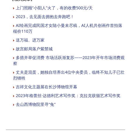
上门照顾“小阳人”火了，有的收费500元/天
2023，去见面去拥抱去奔跑吧！
AI绘画完成民国才女陆小曼未尽稿，AI人机共创画作首拍落
槌价110万
送万福、进万家
故宫邮局落户紫禁城
多措并举促消费 市场活跃渐复苏——2023年开年市场消费观
察
丈夫是混蛋，她独自培养出4位中央委员，临终不知儿子已壮
烈牺牲
吉祥文化主题展在长沙博物馆开幕
2023年格蕾丝·达德利艺术写作奖：克拉克获颁艺术写作奖
去山西博物院里寻“兔”