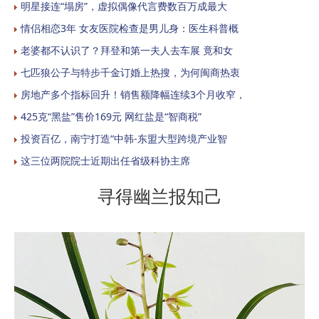
明星接连“塌房”，虚拟偶像代言费数百万成最大
情侣相恋3年 女友医院检查是男儿身：医生科普概
老婆都不认识了？拜登和第一夫人去车展 竟和女
七匹狼公子与特步千金订婚上热搜，为何闽商热衷
房地产多个指标回升！销售额降幅连续3个月收窄，
425克“黑盐”售价169元 网红盐是“智商税”
投资百亿，南宁打造“中韩-东盟大型跨境产业智
这三位两院院士近期出任省级科协主席
寻得幽兰报知己