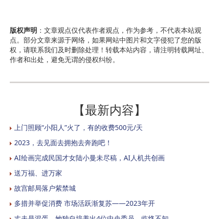
版权声明
：文章观点仅代表作者观点，作为参考，不代表本站观
点。部分文章来源于网络，如果网站中图片和文字侵犯了您的版
权，请联系我们及时删除处理！转载本站内容，请注明转载网址、
作者和出处，避免无谓的侵权纠纷。
【最新内容】
上门照顾“小阳人”火了，有的收费500元/天
2023，去见面去拥抱去奔跑吧！
AI绘画完成民国才女陆小曼未尽稿，AI人机共创画
送万福、进万家
故宫邮局落户紫禁城
多措并举促消费 市场活跃渐复苏——2023年开
丈夫是混蛋，她独自培养出4位中央委员，临终不知