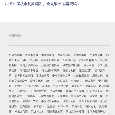
8月中国楼市复苏遇阻，“金九银十”会再现吗？
友情链接
中华书画网
中国书法网
中国油画网
书画交易网
艺术传播网
民俗文化网
刺
绣文化网
VI设计知识网
校园文化建设网
企业培训网
学习力教育中心
中小学
教育网
学习力训练中心
旅游风景名胜网
城市品牌建设网
家长学院
学习力教
育智库
学习型城市建设
域名投资知识网
意志力教育
健康生活网
营销策划
网
世界民间故事网
童话故事网
中小学生作文网
余建祥工作室
思维训练
家
庭教育顶层设计
爱情文化网
玩中学
笑话大王
科技前沿
趣味地理
中国书画
网
思维谷
中华人物谱
高考季
中国茶文化网
作文评论
天赋车站
西湖风景
文化
艺术起点
艺术收藏投资
中华武术网
收藏证书查询网
广告设计知识
教
育趋势研究
八卦晚报
天赋教育研究
天赋邂逅
中国酒文化网
宝宝成长网
中
国瓷器网
雕塑设计艺术
中国民间故事网
珠宝文化网
世界儿童文学网
文玩收
藏投资
宝岛期刊
教育百科
致富经
时尚休闲
风雅中国
时尚文化
贝壳书
画
戏曲文化网
演讲与口才
现代家庭教育
网络营销传播网
学习力教育研究