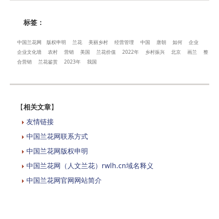
标签：
中国兰花网
版权申明
兰花
美丽乡村
经营管理
中国
唐朝
如何
企业
企业文化墙
农村
营销
美国
兰花价值
2022年
乡村振兴
北京
画兰
整
合营销
兰花鉴赏
2023年
我国
【
相关文章
】
友情链接
中国兰花网联系方式
中国兰花网版权申明
中国兰花网（人文兰花）rwlh.cn域名释义
中国兰花网官网网站简介