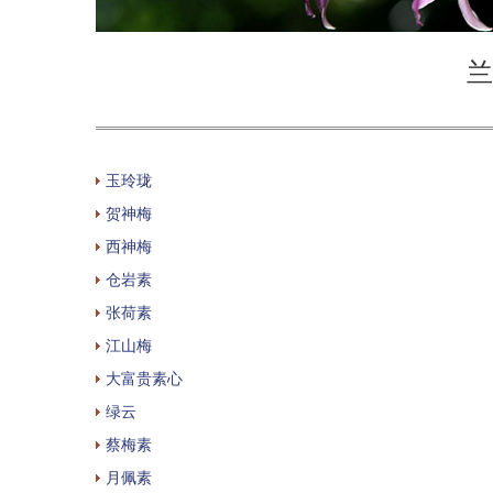
兰
玉玲珑
贺神梅
西神梅
仓岩素
张荷素
江山梅
大富贵素心
绿云
蔡梅素
月佩素