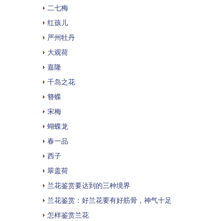
二七梅
红孩儿
严州牡丹
大观荷
嘉隆
千岛之花
簪蝶
宋梅
蝴蝶龙
春一品
西子
翠盖荷
兰花鉴赏要达到的三种境界
兰花鉴赏：好兰花要有好筋骨，神气十足
怎样鉴赏兰花