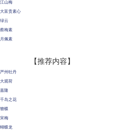
江山梅
大富贵素心
绿云
蔡梅素
月佩素
【推荐内容】
严州牡丹
大观荷
嘉隆
千岛之花
簪蝶
宋梅
蝴蝶龙