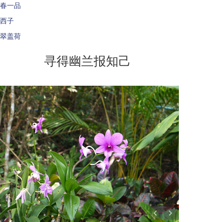
春一品
西子
翠盖荷
寻得幽兰报知己