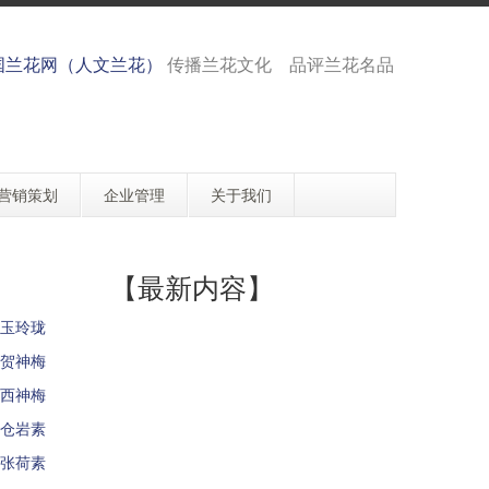
国兰花网（人文兰花）
传播兰花文化 品评兰花名品
营销策划
企业管理
关于我们
【最新内容】
玉玲珑
贺神梅
西神梅
仓岩素
张荷素