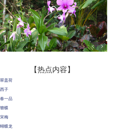
【热点内容】
翠盖荷
西子
春一品
簪蝶
宋梅
蝴蝶龙