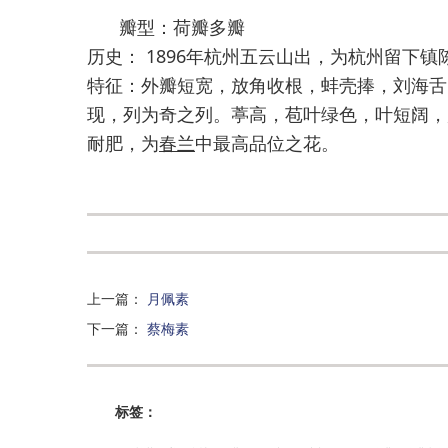
瓣型：荷瓣多瓣
历史： 1896年杭州五云山出，为杭州留下镇
特征：外瓣短宽，放角收根，蚌壳捧，刘海舌
现，列为奇之列。葶高，苞叶绿色，叶短阔，
耐肥，为
春兰
中最高品位之花。
上一篇
：
月佩素
下一篇
：
蔡梅素
标签：