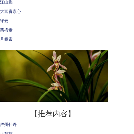
江山梅
大富贵素心
绿云
蔡梅素
月佩素
【推荐内容】
严州牡丹
大观荷