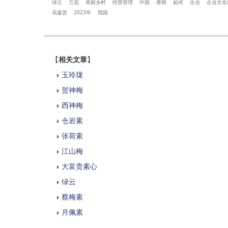
绿云
兰花
美丽乡村
经营管理
中国
唐朝
如何
企业
企业文化
花鉴赏
2023年
我国
【
相关文章
】
玉玲珑
贺神梅
西神梅
仓岩素
张荷素
江山梅
大富贵素心
绿云
蔡梅素
月佩素