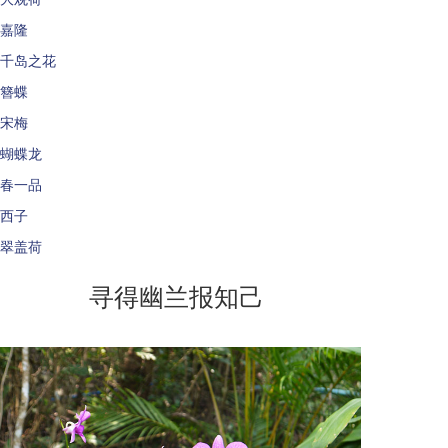
嘉隆
千岛之花
簪蝶
宋梅
蝴蝶龙
春一品
西子
翠盖荷
寻得幽兰报知己