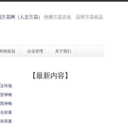
国兰花网（人文兰花）
传播兰花文化 品评兰花名品
营销策划
企业管理
关于我们
【最新内容】
玉玲珑
贺神梅
西神梅
仓岩素
张荷素