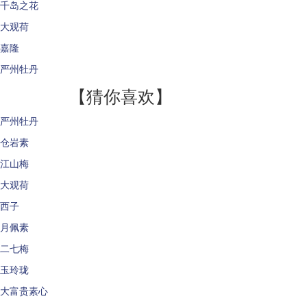
千岛之花
大观荷
嘉隆
严州牡丹
【猜你喜欢】
严州牡丹
仓岩素
江山梅
大观荷
西子
月佩素
二七梅
玉玲珑
大富贵素心