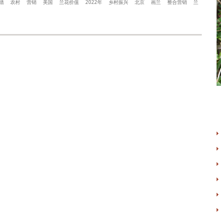
墙
农村
营销
美国
兰花价值
2022年
乡村振兴
北京
画兰
整合营销
兰