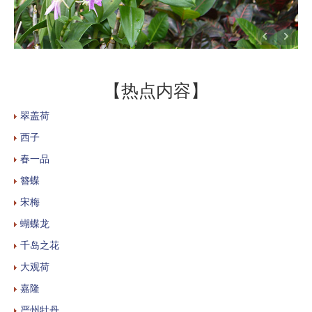
【热点内容】
翠盖荷
西子
春一品
簪蝶
宋梅
蝴蝶龙
千岛之花
大观荷
嘉隆
严州牡丹