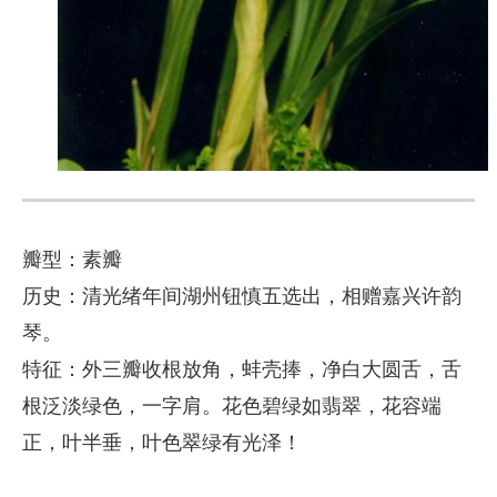
瓣型：素瓣
历史：清光绪年间湖州钮慎五选出，相赠嘉兴许韵
琴。
特征：外三瓣收根放角，蚌壳捧，净白大圆舌，舌
根泛淡绿色，一字肩。花色碧绿如翡翠，花容端
正，叶半垂，叶色翠绿有光泽！