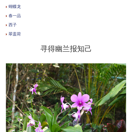
蝴蝶龙
春一品
西子
翠盖荷
寻得幽兰报知己