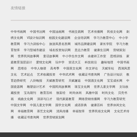
友情链接
中华书画网
中国书法网
中国油画网
书画交易网
艺术传播网
民俗文化网
刺
绣文化网
VI设计知识网
校园文化建设网
企业培训网
学习力教育中心
中小学
教育网
学习力训练中心
旅游风景名胜网
城市品牌建设网
家长学院
学习力教
育智库
学习型城市建设
域名投资知识网
意志力教育
健康生活网
营销策划
网
世界民间故事网
童话故事网
中小学生作文网
余建祥工作室
思维训练
家
庭教育顶层设计
爱情文化网
玩中学
笑话大王
科技前沿
趣味地理
中国书画
网
思维谷
中华人物谱
高考季
中国茶文化网
作文评论
天赋车站
西湖风景
文化
艺术起点
艺术收藏投资
中华武术网
收藏证书查询网
广告设计知识
教
育趋势研究
八卦晚报
天赋教育研究
天赋邂逅
中国酒文化网
宝宝成长网
中
国瓷器网
雕塑设计艺术
中国民间故事网
珠宝文化网
世界儿童文学网
文玩收
藏投资
宝岛期刊
教育百科
致富经
时尚休闲
风雅中国
时尚文化
贝壳书
画
戏曲文化网
演讲与口才
现代家庭教育
网络营销传播网
学习力教育研究
中国文学网
中国儿童文学网
国学文化网
成语辞典
健康百科
世界休闲文化
网
幸福教育网
茶艺文化网
清风传播
幸福智库
世界民俗文化网
文化艺术传
播
收藏证书查询网
世界营销策划网