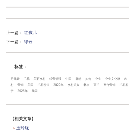
上一篇
：
红孩儿
下一篇
：
绿云
标签：
月佩素
兰花
美丽乡村
经营管理
中国
唐朝
如何
企业
企业文化墙
农
村
营销
美国
兰花价值
2022年
乡村振兴
北京
画兰
整合营销
兰花鉴
赏
2023年
我国
【
相关文章
】
玉玲珑