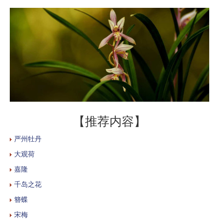
【推荐内容】
严州牡丹
大观荷
嘉隆
千岛之花
簪蝶
宋梅