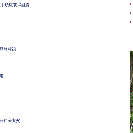
推手璞康获得融资
品牌标识
用
营销金案奖