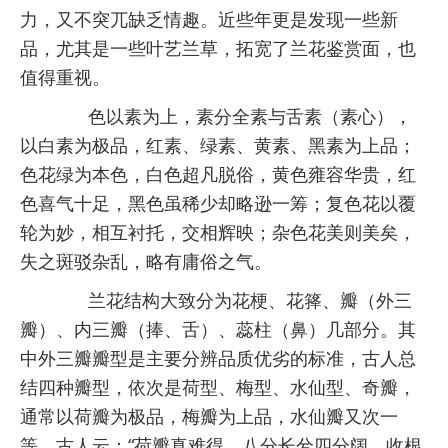
力，又不突兀缺乏情趣。近些年更是发现一些新
品，尤其是一些叶艺兰草，拓宽了兰花鉴赏面，也
值得重视。
色以素为上，素分全素与舌素（素心），
以
白素为极品
，红素、绿素、黄素、黑素为上品；
色花绿为本色，白色超凡脱俗，黄色雍容华贵，红
色喜气十足，黑色虽稀少却略逊一筹；复色花以覆
轮为妙，相互衬托，交相辉映；杂色花美则美矣，
失之斑驳杂乱，略有庸俗之气。
兰花结构大致分为
花梗、花箨、瓣（外三
瓣）、内三瓣（捧、舌）、蕊柱（鼻）
几部分。其
中外三瓣瓣型是主要分辨品质优劣的标准，古人总
结四种瓣型，依次是
荷型、梅型、水仙型、奇瓣
，
通常以荷瓣为极品，梅瓣为上品，水仙瓣又次一
等。古人云：“荷瓣真难得，八分长兮四分阔，收根