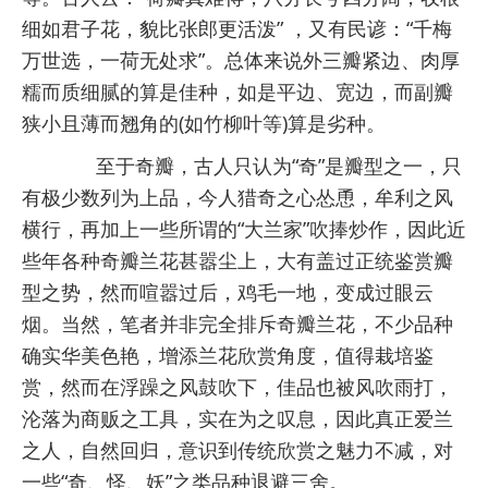
细如君子花，貌比张郎更活泼” ，又有民谚：“千梅
万世选，一荷无处求”。总体来说外三瓣紧边、肉厚
糯而质细腻的算是佳种，如是平边、宽边，而副瓣
狭小且薄而翘角的(如竹柳叶等)算是劣种。
至于奇瓣，古人只认为“奇”是瓣型之一，只
有极少数列为上品，今人猎奇之心怂恿，牟利之风
横行，再加上一些所谓的“大兰家”吹捧炒作，因此近
些年各种奇瓣兰花甚嚣尘上，大有盖过正统鉴赏瓣
型之势，然而喧嚣过后，鸡毛一地，变成过眼云
烟。当然，笔者并非完全排斥奇瓣兰花，不少品种
确实华美色艳，增添兰花欣赏角度，值得栽培鉴
赏，然而在浮躁之风鼓吹下，佳品也被风吹雨打，
沦落为商贩之工具，实在为之叹息，因此真正爱兰
之人，自然回归，意识到传统欣赏之魅力不减，对
一些“奇、怪、妖”之类品种退避三舍。