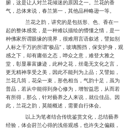
腑，这是让人对兰花倾迷的原因之一。兰花的香
气，总体来说，春兰第一，其他品种略逊一等。
兰花之韵，讲究的是包括形、色、香在一
起的整体感觉，是一种难以描绘的懵懂之情，是一
种佛家所谓眼缘的境界，很难用言语叙述，譬如别
人标之千万的所谓“极品”，玻璃围挡，保安护身，观
感之下，却有庸俗之态，哗众之意，难登大雅之
堂，彰显暴富嫌迹，此种之花，丝毫无文化之言，
更无精神享受之美，因此不能列为上品；又譬如，
兰花几筒，花朵一束，形色相当，气韵十足，虽为
普品，若从中能得到身心修为，增智益思，从而若
有所得，那么，针对藝养之人来说，就位佳品。因
此，兰花之韵，莫能概述，需要自行体会。
以上为笔者结合传统鉴赏文化，总结藝养
经验，体会莳兰心得的浅俗观感，也许失之偏颇，