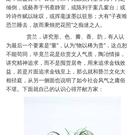
倾倒，或藝养于书斋静室，或陈列于案几窗台；或
吟诗作赋以咏叹，或挥毫泼墨以驻形；大有“子夜唯
恐兰睡去，故而秉烛把花照”之痴迷之人。
赏兰，讲究
形、色、瓣、香、韵
，有人认
为最后一个要素是“量”，认为“物以稀为贵”，这点恕
不能苟同，毕竟兰花是欣赏文人气质，陶冶情操，
讲究精神追求，而不是囤货居奇，用来追求金钱效
益，若是片面追求金钱至上，那么就和兿兰文化大
相径庭，从另一侧面也说明了如今社会风气之庸俗
不堪。下面就自己的认识心得芹献方家：