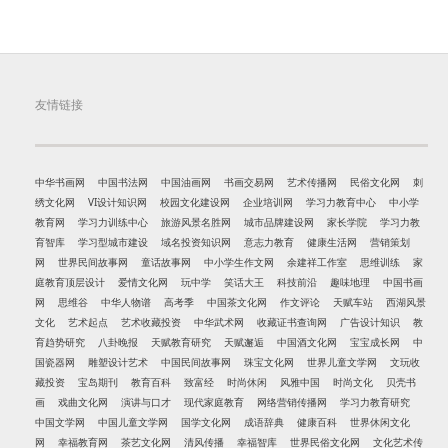
友情链接
中华书画网
中国书法网
中国油画网
书画交易网
艺术传播网
民俗文化网
刺
绣文化网
VI设计知识网
校园文化建设网
企业培训网
学习力教育中心
中小学
教育网
学习力训练中心
旅游风景名胜网
城市品牌建设网
家长学院
学习力教
育智库
学习型城市建设
域名投资知识网
意志力教育
健康生活网
营销策划
网
世界民间故事网
童话故事网
中小学生作文网
余建祥工作室
思维训练
家
庭教育顶层设计
爱情文化网
玩中学
笑话大王
科技前沿
趣味地理
中国书画
网
思维谷
中华人物谱
高考季
中国茶文化网
作文评论
天赋车站
西湖风景
文化
艺术起点
艺术收藏投资
中华武术网
收藏证书查询网
广告设计知识
教
育趋势研究
八卦晚报
天赋教育研究
天赋邂逅
中国酒文化网
宝宝成长网
中
国瓷器网
雕塑设计艺术
中国民间故事网
珠宝文化网
世界儿童文学网
文玩收
藏投资
宝岛期刊
教育百科
致富经
时尚休闲
风雅中国
时尚文化
贝壳书
画
戏曲文化网
演讲与口才
现代家庭教育
网络营销传播网
学习力教育研究
中国文学网
中国儿童文学网
国学文化网
成语辞典
健康百科
世界休闲文化
网
幸福教育网
茶艺文化网
清风传播
幸福智库
世界民俗文化网
文化艺术传