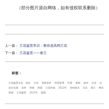
（部分图片源自网络，如有侵权联系删除）
上一篇
：
兰花鉴赏常识：教你选高档兰花
下一篇
：
兰花鉴赏——春兰
标签：
兰花鉴赏文化
拙见
兰花
美丽乡村
经营管理
中国
唐朝
如何
企业
企
业文化墙
农村
营销
美国
兰花价值
2022年
乡村振兴
北京
画兰
整合
营销
兰花鉴赏
2023年
我国