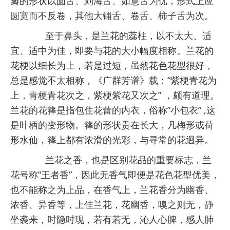
瓣的形状以圆舌、刘海舌、如意舌为优，形式上应
圆宽而不反卷，其他大铺舌、卷舌、柿子舌为次。
至于鼻头，是兰花的蕊柱，以不太大、适
宜、适中为佳，即要与花的大小幅度相称。兰花的
花梗以细长为上，若是过短，虽然花色花型很好，
总是感觉不太相称，《广群芳谱》载：“紫梗青花为
上，青梗青花次之，紫梗紫花又次之” ，颇有道理。
兰花的花箨是指包住花蕾的内衣，俗称”小包衣“ ,这
是叶柄的变形物。箨的形状贵在长大，凡梅形或荷
形水仙，箨上都有浓滑的光彩，与寻常的花迥异。
兰花之香，也是区别花品的重要标志，兰
花号称“王者香”，因此无香气即便是花色花型优美，
也不能称之为上品，在香气上，兰花香分为幽香、
浓香、异香等，上佳兰花，花幽香，嗅之则无，静
坐袭来，时隐时现，若有若无，沁人心脾，感人肺