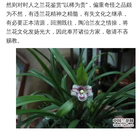
然则对时人之兰花鉴赏“以稀为贵”，偏重奇怪之品颇
为不然，有违兰花精神之精髓，有失文化之继承，
有必要正本清源，回溯既往，陶冶兰友之情操，将
兰花文化发扬光大，因此奉芹诸位方家，敬请不吝
赐教。