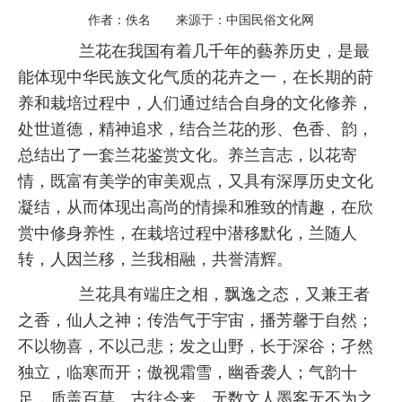
作者：佚名 来源于：中国民俗文化网
兰花在我国有着几千年的藝养历史，是最
能体现中华民族文化气质的花卉之一，在长期的莳
养和栽培过程中，人们通过结合自身的文化修养，
处世道德，精神追求，结合兰花的形、色香、韵，
总结出了一套兰花鉴赏文化。养兰言志，以花寄
情，既富有美学的审美观点，又具有深厚历史文化
凝结，从而体现出高尚的情操和雅致的情趣，在欣
赏中修身养性，在栽培过程中潜移默化，兰随人
转，人因兰移，兰我相融，共誉清辉。
兰花具有端庄之相，飘逸之态，又兼王者
之香，仙人之神；传浩气于宇宙，播芳馨于自然；
不以物喜，不以己悲；发之山野，长于深谷；孑然
独立，临寒而开；傲视霜雪，幽香袭人；气韵十
足，质盖百草。古往今来，无数文人墨客无不为之