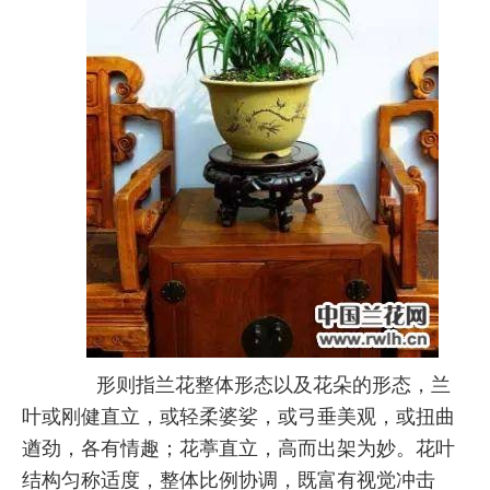
形则指兰花整体形态以及花朵的形态，兰
叶或刚健直立，或轻柔婆娑，或弓垂美观，或扭曲
遒劲，各有情趣；花葶直立，高而出架为妙。花叶
结构匀称适度，整体比例协调，既富有视觉冲击