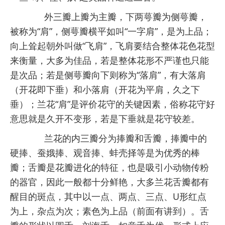
外三瓣上瓣为主瓣，下两萼瓣为侧萼瓣，
被称为“肩”，侧萼瓣横平如叫“一字肩”，是为上品；
向上耸起朝外叫做“飞肩”，飞肩要结合整体花色花型
来衡量，大多为佳品，若是整体花形不严谨也只能
是次品；若是侧萼瓣向下则称为“落肩”，有大落肩
（开花即下垂）和小落肩（开花为平肩，久之下
垂）；兰花“肩”是评价花守的关键因素，俗称花守好
意思就是久开不变形，若是下垂就是花守较差。
兰花的内三瓣分为捧瓣和舌瓣，捧瓣中的
硬捧、蚕娥捧、观音捧、蚌壳择等是为优秀的棒
瓣；舌瓣是花瓣进化的特征，也是吸引小动物传粉
的器官，因此一般都十分鲜艳，大多兰花舌瓣都有
醒目的斑点，其中以一点、两点、三点、U形红点
为上，杂点为次；素色为上品（前面有讲到）。舌