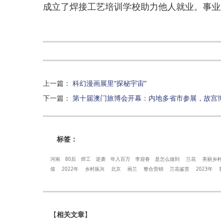
成立了焊接工艺培训学校助力他人就业。事业
上一篇
：
科幻漫画展里“探秘宇宙”
下一篇
：
第十届澳门旅博会开幕：内地多省市参展，故宫
标签：
河南
80后
焊工
逆袭
年入百万
李迎春
是怎么做到
兰花
美丽乡
值
2022年
乡村振兴
北京
画兰
整合营销
兰花鉴赏
2023年
【
相关文章
】