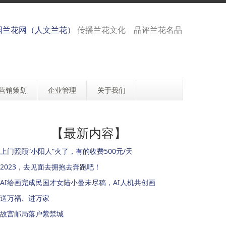
国兰花网（人文兰花）
传播兰花文化 品评兰花名品
营销策划
企业管理
关于我们
【最新内容】
上门照顾“小阳人”火了，有的收费500元/天
2023，去见面去拥抱去奔跑吧！
AI绘画完成民国才女陆小曼未尽稿，AI人机共创画
送万福、进万家
故宫邮局落户紫禁城