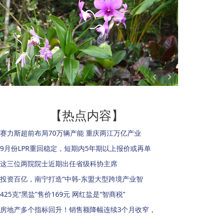
【热点内容】
赛力斯超前布局70万辆产能 重庆两江万亿产业
9月份LPR重回稳定，短期内5年期以上报价或再单
这三位两院院士近期出任省级科协主席
投资百亿，南宁打造“中韩-东盟大型跨境产业智
425克“黑盐”售价169元 网红盐是“智商税”
房地产多个指标回升！销售额降幅连续3个月收窄，