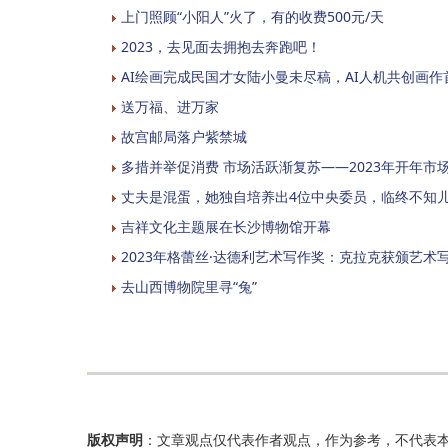
上门照顾“小阳人”火了，有的收费500元/天
2023，去见面去拥抱去奔跑吧！
AI绘画完成民国才女陆小曼未尽稿，AI人机共创画作
送万福、进万家
故宫邮局落户紫禁城
多措并举促消费 市场活跃渐复苏——2023年开年市
丈夫是混蛋，她独自培养出4位中央委员，临终不知
吉祥文化主题展在长沙博物馆开幕
2023年格蕾丝·达德利艺术写作奖：克拉克获颁艺术
去山西博物院里寻“兔”
版权声明
：文章观点仅代表作者观点，作为参考，不代表