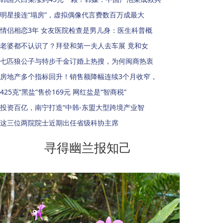
明星接连“塌房”，虚拟偶像代言费数百万成最大
情侣相恋3年 女友医院检查是男儿身：医生科普概
老婆都不认识了？拜登和第一夫人去车展 竟和女
七匹狼公子与特步千金订婚上热搜，为何闽商热衷
房地产多个指标回升！销售额降幅连续3个月收窄，
425克“黑盐”售价169元 网红盐是“智商税”
投资百亿，南宁打造“中韩-东盟大型跨境产业智
这三位两院院士近期出任省级科协主席
寻得幽兰报知己