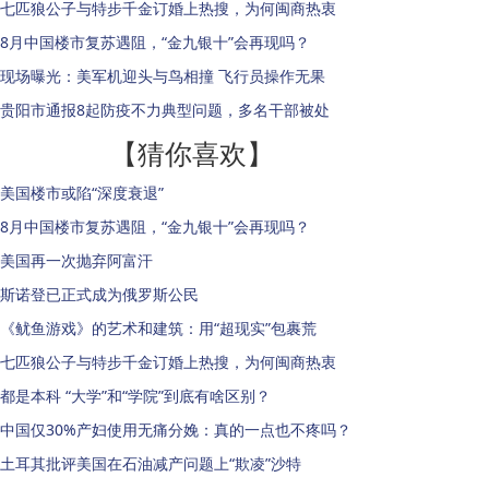
七匹狼公子与特步千金订婚上热搜，为何闽商热衷
8月中国楼市复苏遇阻，“金九银十”会再现吗？
现场曝光：美军机迎头与鸟相撞 飞行员操作无果
贵阳市通报8起防疫不力典型问题，多名干部被处
【猜你喜欢】
美国楼市或陷“深度衰退”
8月中国楼市复苏遇阻，“金九银十”会再现吗？
美国再一次抛弃阿富汗
斯诺登已正式成为俄罗斯公民
《鱿鱼游戏》的艺术和建筑：用“超现实”包裹荒
七匹狼公子与特步千金订婚上热搜，为何闽商热衷
都是本科 “大学”和“学院”到底有啥区别？
中国仅30%产妇使用无痛分娩：真的一点也不疼吗？
土耳其批评美国在石油减产问题上“欺凌”沙特