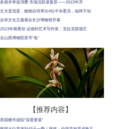
多措并举促消费 市场活跃渐复苏——2023年开
丈夫是混蛋，她独自培养出4位中央委员，临终不知
吉祥文化主题展在长沙博物馆开幕
2023年格蕾丝·达德利艺术写作奖：克拉克获颁艺
去山西博物院里寻“兔”
【推荐内容】
美国楼市或陷“深度衰退”
韩国大白菜涨到45元一颗！韩媒：中国产泡菜成救兵