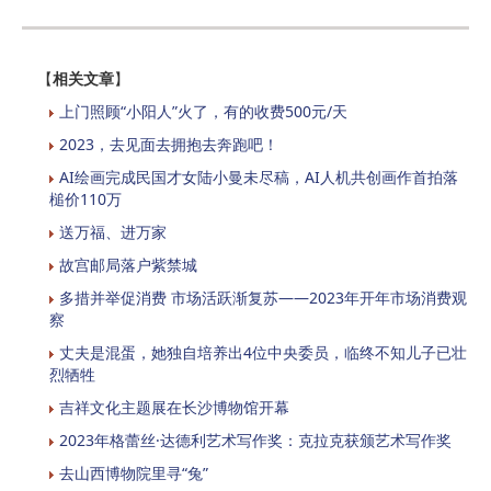
【
相关文章
】
上门照顾“小阳人”火了，有的收费500元/天
2023，去见面去拥抱去奔跑吧！
AI绘画完成民国才女陆小曼未尽稿，AI人机共创画作首拍落
槌价110万
送万福、进万家
故宫邮局落户紫禁城
多措并举促消费 市场活跃渐复苏——2023年开年市场消费观
察
丈夫是混蛋，她独自培养出4位中央委员，临终不知儿子已壮
烈牺牲
吉祥文化主题展在长沙博物馆开幕
2023年格蕾丝·达德利艺术写作奖：克拉克获颁艺术写作奖
去山西博物院里寻“兔”