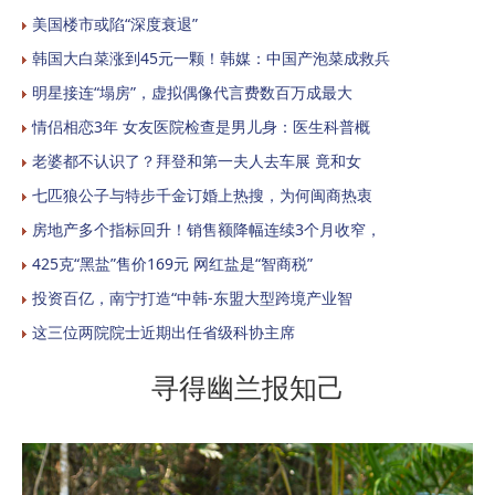
美国楼市或陷“深度衰退”
韩国大白菜涨到45元一颗！韩媒：中国产泡菜成救兵
明星接连“塌房”，虚拟偶像代言费数百万成最大
情侣相恋3年 女友医院检查是男儿身：医生科普概
老婆都不认识了？拜登和第一夫人去车展 竟和女
七匹狼公子与特步千金订婚上热搜，为何闽商热衷
房地产多个指标回升！销售额降幅连续3个月收窄，
425克“黑盐”售价169元 网红盐是“智商税”
投资百亿，南宁打造“中韩-东盟大型跨境产业智
这三位两院院士近期出任省级科协主席
寻得幽兰报知己