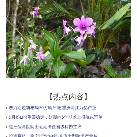
【热点内容】
赛力斯超前布局70万辆产能 重庆两江万亿产业
9月份LPR重回稳定，短期内5年期以上报价或再单
这三位两院院士近期出任省级科协主席
投资百亿，南宁打造“中韩-东盟大型跨境产业智