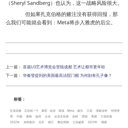
（Sheryl Sandberg）也认为，这一战略风险很大。
但如果扎克伯格的赌注没有获得回报，那
么我们可能就会看到：Meta将步入雅虎的后尘。
上一篇
：
首届U3艺术博览会登陆成都 艺术让都市更年轻
下一篇
：
华春莹提到的美国最高法院门楣 为何刻有孔子像？
标签：
扎克伯格
正在犯一个
典型
硅谷
错误
Meta
成为
兰花
美丽乡村
经营管
理
中国
唐朝
如何
企业
企业文化墙
农村
营销
美国
兰花价值
2022年
乡村振兴
北京
画兰
整合营销
兰花鉴赏
2023年
我国