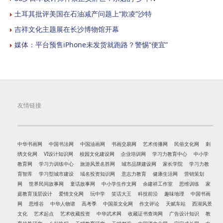
土耳其批评美国在石油减产问题上“欺凌”沙特
吉祥文化主题展在长沙博物馆开幕
媒体：平台预售iPhone未发货就跑路？警惕“便宜”
友情链接
中华书画网
中国书法网
中国油画网
书画交易网
艺术传播网
民俗文化网
刺
绣文化网
VI设计知识网
校园文化建设网
企业培训网
学习力教育中心
中小学
教育网
学习力训练中心
旅游风景名胜网
城市品牌建设网
家长学院
学习力教
育智库
学习型城市建设
域名投资知识网
意志力教育
健康生活网
营销策划
网
世界民间故事网
童话故事网
中小学生作文网
余建祥工作室
思维训练
家
庭教育顶层设计
爱情文化网
玩中学
笑话大王
科技前沿
趣味地理
中国书画
网
思维谷
中华人物谱
高考季
中国茶文化网
作文评论
天赋车站
西湖风景
文化
艺术起点
艺术收藏投资
中华武术网
收藏证书查询网
广告设计知识
教