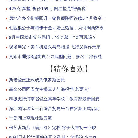
425克“黑盐”售价169元 网红盐是“智商税”
房地产多个指标回升！销售额降幅连续3个月收窄，
七匹狼公子与特步千金订婚上热搜，为何闽商热衷
8月中国楼市复苏遇阻，“金九银十”会再现吗？
现场曝光：美军机迎头与鸟相撞 飞行员操作无果
贵阳市通报8起防疫不力典型问题，多名干部被处
【猜你喜欢】
斯诺登已正式成为俄罗斯公民
基金公司回应女主播真人与海报“判若两人”
积极支持河南省设立高等学校！教育部最新回复
深圳国际珠宝玉石综合贸易平台在罗湖正式启动
千岛湖上空现壮观云海
张艺谋新片《满江红》定档 将于大年初一上映
88岁日本设计师仲条正义辞世：永远的“少年N”