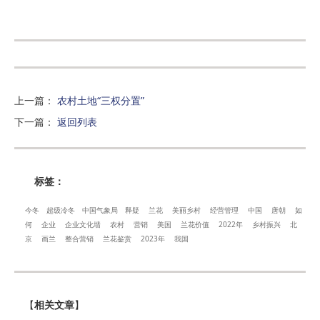
上一篇
：
农村土地“三权分置”
下一篇
：
返回列表
标签：
今冬
超级冷冬
中国气象局
释疑
兰花
美丽乡村
经营管理
中国
唐朝
如
何
企业
企业文化墙
农村
营销
美国
兰花价值
2022年
乡村振兴
北
京
画兰
整合营销
兰花鉴赏
2023年
我国
【
相关文章
】