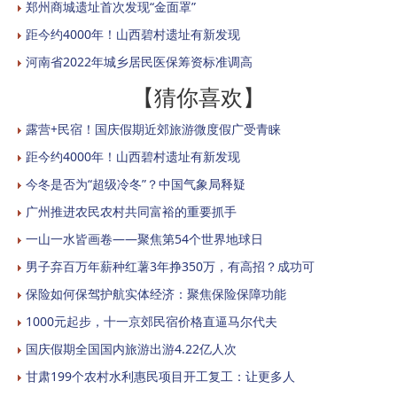
郑州商城遗址首次发现“金面罩”
距今约4000年！山西碧村遗址有新发现
河南省2022年城乡居民医保筹资标准调高
【猜你喜欢】
露营+民宿！国庆假期近郊旅游微度假广受青睐
距今约4000年！山西碧村遗址有新发现
今冬是否为“超级冷冬”？中国气象局释疑
广州推进农民农村共同富裕的重要抓手
一山一水皆画卷——聚焦第54个世界地球日
男子弃百万年薪种红薯3年挣350万，有高招？成功可
保险如何保驾护航实体经济：聚焦保险保障功能
1000元起步，十一京郊民宿价格直逼马尔代夫
国庆假期全国国内旅游出游4.22亿人次
甘肃199个农村水利惠民项目开工复工：让更多人