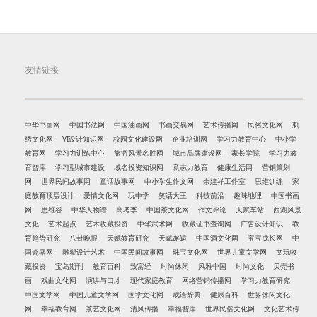
友情链接
中华书画网
中国书法网
中国油画网
书画交易网
艺术传播网
民俗文化网
刺
绣文化网
VI设计知识网
校园文化建设网
企业培训网
学习力教育中心
中小学
教育网
学习力训练中心
旅游风景名胜网
城市品牌建设网
家长学院
学习力教
育智库
学习型城市建设
域名投资知识网
意志力教育
健康生活网
营销策划
网
世界民间故事网
童话故事网
中小学生作文网
余建祥工作室
思维训练
家
庭教育顶层设计
爱情文化网
玩中学
笑话大王
科技前沿
趣味地理
中国书画
网
思维谷
中华人物谱
高考季
中国茶文化网
作文评论
天赋车站
西湖风景
文化
艺术起点
艺术收藏投资
中华武术网
收藏证书查询网
广告设计知识
教
育趋势研究
八卦晚报
天赋教育研究
天赋邂逅
中国酒文化网
宝宝成长网
中
国瓷器网
雕塑设计艺术
中国民间故事网
珠宝文化网
世界儿童文学网
文玩收
藏投资
宝岛期刊
教育百科
致富经
时尚休闲
风雅中国
时尚文化
贝壳书
画
戏曲文化网
演讲与口才
现代家庭教育
网络营销传播网
学习力教育研究
中国文学网
中国儿童文学网
国学文化网
成语辞典
健康百科
世界休闲文化
网
幸福教育网
茶艺文化网
清风传播
幸福智库
世界民俗文化网
文化艺术传