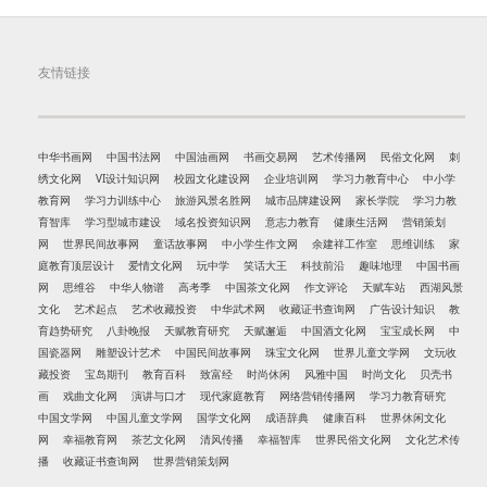
友情链接
中华书画网
中国书法网
中国油画网
书画交易网
艺术传播网
民俗文化网
刺
绣文化网
VI设计知识网
校园文化建设网
企业培训网
学习力教育中心
中小学
教育网
学习力训练中心
旅游风景名胜网
城市品牌建设网
家长学院
学习力教
育智库
学习型城市建设
域名投资知识网
意志力教育
健康生活网
营销策划
网
世界民间故事网
童话故事网
中小学生作文网
余建祥工作室
思维训练
家
庭教育顶层设计
爱情文化网
玩中学
笑话大王
科技前沿
趣味地理
中国书画
网
思维谷
中华人物谱
高考季
中国茶文化网
作文评论
天赋车站
西湖风景
文化
艺术起点
艺术收藏投资
中华武术网
收藏证书查询网
广告设计知识
教
育趋势研究
八卦晚报
天赋教育研究
天赋邂逅
中国酒文化网
宝宝成长网
中
国瓷器网
雕塑设计艺术
中国民间故事网
珠宝文化网
世界儿童文学网
文玩收
藏投资
宝岛期刊
教育百科
致富经
时尚休闲
风雅中国
时尚文化
贝壳书
画
戏曲文化网
演讲与口才
现代家庭教育
网络营销传播网
学习力教育研究
中国文学网
中国儿童文学网
国学文化网
成语辞典
健康百科
世界休闲文化
网
幸福教育网
茶艺文化网
清风传播
幸福智库
世界民俗文化网
文化艺术传
播
收藏证书查询网
世界营销策划网