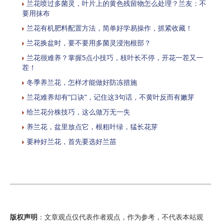
兰花喷过多菌灵，叶片上的黄色残留物怎么处理？兰友：不
要用抹布
兰花有机肥料配置方法，简单好学易操作，抓紧收藏！
兰花换盆时，要不要用多菌灵浸泡根部？
兰花很难养？掌握5点小技巧，枝叶长不停，开花一茬又一
茬！
冬季养兰花，怎样才能做好防冻措施
兰花难养却有“口诀”，记住这3句话，不黄叶反而有嫩芽
给兰花分株技巧，这么做万无一失
养兰花，盆里放点它，根粗叶绿，猛长花芽
要种好兰花，首先要选好兰苗
版权声明
：文章观点仅代表作者观点，作为参考，不代表本站观