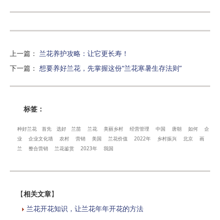
上一篇
：
兰花养护攻略：让它更长寿！
下一篇
：
想要养好兰花，先掌握这份“兰花寒暑生存法则”
标签：
种好兰花
首先
选好
兰苗
兰花
美丽乡村
经营管理
中国
唐朝
如何
企
业
企业文化墙
农村
营销
美国
兰花价值
2022年
乡村振兴
北京
画
兰
整合营销
兰花鉴赏
2023年
我国
【
相关文章
】
兰花开花知识，让兰花年年开花的方法