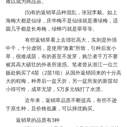
难以成为商品苗。
(5)有的返销草品种混乱，张冠李戴。如上
海梅大都是仙绿，庆华梅不是仙绿就是潘绿梅，适
圆几乎都是长寿梅，绿蜂巧就是翠萼等。
有些返销草看上去强壮高大，实则是外强
中干，十分虚弱，是使用“激素”所致，引种后发小
草，很难成苗，有的甚至不发芽，购兰者千万不要
被其高大硕壮的外表所迷惑。笔者曾从浙江一位兰
贩处购买了4苗（2苗1组）从国外返销回来的十分高
大的程梅，种养后一盆夭折，另一盆所发的新苗却
小得可怜，成草无望，5万多元钱打了水漂。
近年来，返销草品质不断提高，有些不逊
于原生种，且价格低廉，可以择优购买。
返销草的品质有3种