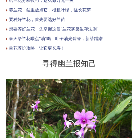
给兰花分株技巧，这么做万无一失
养兰花，盆里放点它，根粗叶绿，猛长花芽
要种好兰花，首先要选好兰苗
想要养好兰花，先掌握这份“兰花寒暑生存法则”
春天给兰花喂点“油”喝，叶子油光碧绿，新芽蹭蹭
兰花养护攻略：让它更长寿！
寻得幽兰报知己