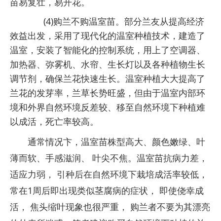
苗易复壮，易开花。
(4)购兰不购温室苗。部分兰友从提高经济
效益出发，采用了现代化的温室种植技术，建造了
温室，安装了智能化的控制系统，用上了空调器、
加热器、弥雾机、水帘、生长灯以及各种植物生长
调节剂，确保兰花快速生长。温室种植大大提高了
兰花的发芽率，兰草长势旺盛，但由于温室内部环
境和外界自然环境反差较、移至自然环境下种植难
以成活，死亡率较高。
通常情况卞，温室苗株型高大、颜色嫩绿、叶
薄而软、手感滋润、 叶尖不焦。温室苗抗病力差，
适应力弱， 引种后在自然环境下栽培成活率较低，
常在1周后即出现类似茎腐病的症状， 即使侥幸成
活， 焦头缩叶现象也很严重， 购兰者不要为其漂亮