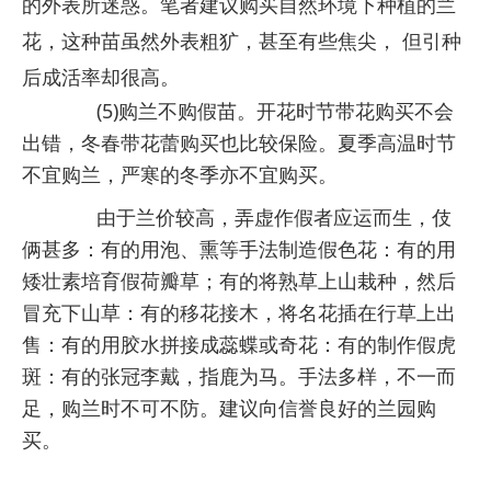
的外表所迷惑。笔者建议购买自然环境下种植的兰
花，这种苗虽然外表粗犷，甚至有些焦尖， 但引种
后成活率却很高。
(5)购兰不购假苗。开花时节带花购买不会
出错，
冬春带花蕾购买也比较保险
。夏季高温时节
不宜购兰，严寒的冬季亦不宜购买。
由于兰价较高，弄虚作假者应运而生，伎
俩甚多：有的用泡、熏等手法制造假色花：有的用
矮壮素培育假荷瓣草；有的将熟草上山栽种，然后
冒充下山草：有的移花接木，将名花插在行草上出
售：有的用胶水拼接成蕊蝶或奇花：有的制作假虎
斑：有的张冠李戴，指鹿为马。手法多样，不一而
足，购兰时不可不防。建议向信誉良好的兰园购
买。