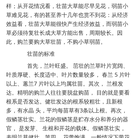
样；从开花情况看，壮苗大草能尽早见花，弱苗小
草难见花，有的甚至养十几年也赏不到花：从经济
效益看，壮苗大草能很快产生经济效益，而弱苗小
草必须待复壮长成大草方能出售，周期较长。因
此，购兰要购大草
壮苗
，不购小草弱苗。
壮苗
的标准
首先，兰叶旺盛。 茁壮的兰草叶片宽阔、
叶质厚硬、长度适中、叶片数量较多， 春兰 5 片叶
以上、蕙兰7 片叶以上均属壮苗。其次， 兰根发
达。精明的购兰人往往要脱盆购苗， 目的就是要看
根系是否发达。健壮发达的根系较粗壮，且新根
多，有
水晶 头
，平均每苗草有3条以上根。再次，
假鳞茎壮实。兰花的假鳞茎是贮存水分和养分的器
官， 是发芽、 生根和开花的载体。假鳞茎壮实，
表明兰草健壮。第四， 花蕾饱满。一般情况下带花