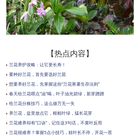
【热点内容】
兰花养护攻略：让它更长寿！
要种好兰花，首先要选好兰苗
想要养好兰花，先掌握这份“兰花寒暑生存法则”
春天给兰花喂点“油”喝，叶子油光碧绿，新芽蹭蹭
给兰花分株技巧，这么做万无一失
养兰花，盆里放点它，根粗叶绿，猛长花芽
兰花难养却有“口诀”，记住这3句话，不黄叶反而
兰花很难养？掌握5点小技巧，枝叶长不停，开花一茬