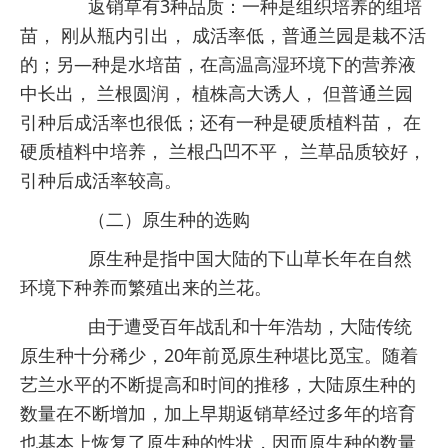
返销草有3种品质：一种是组织培养的组培
苗， 刚从瓶内引出， 成活率低，普通兰园是栽不活
的；另—种是水培苗，在高温高湿环境下的营养液
中长出， 兰根圆润， 植株高大诱人， 但普通兰园
引种后成活率也很低；
还有一种是硬质植料苗， 在
硬质植料中培养， 兰根凸凹不平， 兰草品质较好，
引种后成活率较高
。
（二）原生种的选购
原生种是指中国大陆的下山草长年在自然
环境下种养而繁殖出来的兰花。
由于遭受百年战乱和十年浩劫，大陆传统
原生种十分稀少，20年前觅原生种堪比觅宝。随着
艺兰水平的不断提高和时间的推移，大陆原生种的
数量在不断增加，加上早期返销草经过多年的培育
也基本上恢复了原生种的性状，因而原生种的数量