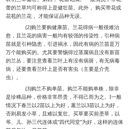
蕾的兰草均可称得上是健壮苗。此外， 购买带花或
花苞的兰花， 才能保证品种无误。
(2)购兰要购健康苗。兰花得病一般很难治
愈，且兰花的病害一般均有较强的传染性，引种病
苗就是引种隐患，引进祸水，因此有病的兰苗是万
万个能购买的。尤其要警惕得过茎腐病且没有新苗
的兰丛，要注意查看兰叶上有没有病斑，有无病毒
病，还要查看兰叶上是否有害虫（主要是介壳
虫）。
(3)购兰不购单苗。购兰不能购单株，除非
是珍稀品种，价格非常昂贵，不得己而为之。I一般
情况下春兰以2苗以上为好，蕙兰以3苗以上为好，
否则易发小草，且难以复壮。买草要买前垄草，以
爷、儿、孙三代连体或“四代同堂”为好，这样的连体