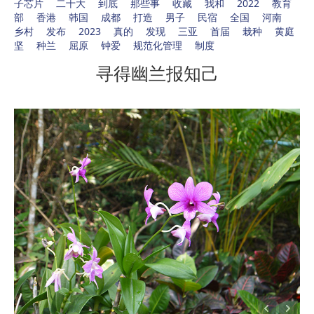
子芯片
二十大
到底
那些事
收藏
我和
2022
教育
部
香港
韩国
成都
打造
男子
民宿
全国
河南
乡村
发布
2023
真的
发现
三亚
首届
栽种
黄庭
坚
种兰
屈原
钟爱
规范化管理
制度
寻得幽兰报知己