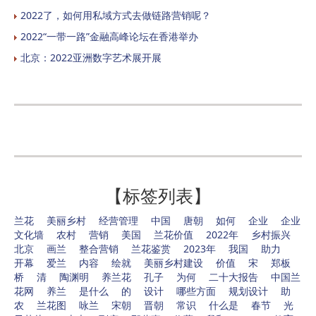
2022了，如何用私域方式去做链路营销呢？
2022“一带一路”金融高峰论坛在香港举办
北京：2022亚洲数字艺术展开展
【标签列表】
兰花
美丽乡村
经营管理
中国
唐朝
如何
企业
企业
文化墙
农村
营销
美国
兰花价值
2022年
乡村振兴
北京
画兰
整合营销
兰花鉴赏
2023年
我国
助力
开幕
爱兰
内容
绘就
美丽乡村建设
价值
宋
郑板
桥
清
陶渊明
养兰花
孔子
为何
二十大报告
中国兰
花网
养兰
是什么
的
设计
哪些方面
规划设计
助
农
兰花图
咏兰
宋朝
晋朝
常识
什么是
春节
光