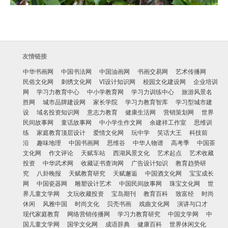
友情链接
中华书画网
中国书法网
中国油画网
书画交易网
艺术传播网
民俗文化网
刺绣文化网
VI设计知识网
校园文化建设网
企业培训
网
学习力教育中心
中小学教育网
学习力训练中心
旅游风景名
胜网
城市品牌建设网
家长学院
学习力教育智库
学习型城市建
设
域名投资知识网
意志力教育
健康生活网
营销策划网
世界
民间故事网
童话故事网
中小学生作文网
余建祥工作室
思维训
练
家庭教育顶层设计
爱情文化网
玩中学
笑话大王
科技前
沿
趣味地理
中国书画网
思维谷
中华人物谱
高考季
中国茶
文化网
作文评论
天赋车站
西湖风景文化
艺术起点
艺术收藏
投资
中华武术网
收藏证书查询网
广告设计知识
教育趋势研
究
八卦晚报
天赋教育研究
天赋邂逅
中国酒文化网
宝宝成长
网
中国瓷器网
雕塑设计艺术
中国民间故事网
珠宝文化网
世
界儿童文学网
文玩收藏投资
宝岛期刊
教育百科
致富经
时尚
休闲
风雅中国
时尚文化
贝壳书画
戏曲文化网
演讲与口才
现代家庭教育
网络营销传播网
学习力教育研究
中国文学网
中
国儿童文学网
国学文化网
成语辞典
健康百科
世界休闲文化