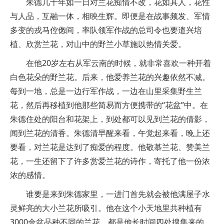
朱德几十年如一日对兰花痴情不改，花如其人，花性
与人品，互融一体，相映生辉。即便是在战事频发、军情
多变的戎马倥偬间，率队领军作战的总司令也要遣兴培
植、欣赏兰花，对山中的野兰小草施以热情关爱。
在他20岁左右从军云南的时候，就非常喜欢一种开着
白色花朵的野兰花。后来，他爱养兰花的兴趣依然不减。
每到一地，总是一边行军作战，一边在山里采集野生兰
花，然后再移植到他那些简易而方便携带的“花盆”中。在
朱德住处的阳台和花架上，到处都可以见到兰花的倩影，
闻到兰花的清香。朱德清早醒来看，午觉起来看，晚上还
要看，对兰花是达到了痴爱的程度。他敬慕兰花、赞美兰
花，一生还留下了许多赏爱兰花的诗作，寄托了他一份浓
浓的感情。
谁要是来到朱德家里，一进门首先就会被他满屋子水
灵鲜亮的大小兰花所吸引。他在这个小天地里共种植有
3000余盆品种不同的兰花，都是他长时间四处搜集来的，