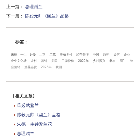
上一篇
：
总理赠兰
下一篇
：
陈毅元帅《幽兰》品格
标签：
朱德
一生
钟爱
兰花
兰花
美丽乡村
经营管理
中国
唐朝
如何
企业
企业文化墙
农村
营销
美国
兰花价值
2022年
乡村振兴
北京
画兰
整
合营销
兰花鉴赏
2023年
我国
【
相关文章
】
董必武鉴兰
陈毅元帅《幽兰》品格
朱德一生钟爱兰花
总理赠兰