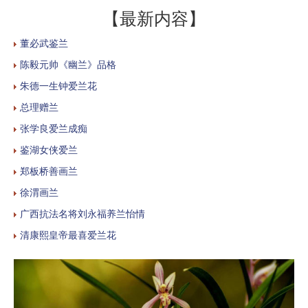
【最新内容】
董必武鉴兰
陈毅元帅《幽兰》品格
朱德一生钟爱兰花
总理赠兰
张学良爱兰成痴
鉴湖女侠爱兰
郑板桥善画兰
徐渭画兰
广西抗法名将刘永福养兰怡情
清康熙皇帝最喜爱兰花