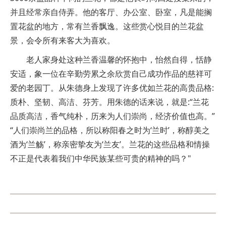
并且经常亲自侍弄。他的客厅、办公室、卧室，凡是能搁
置花盆的地方，常有兰香飘逸。这些赏心悦目的兰花盆
景，会令所有来客大为喜欢。
老人家身处这种兰香温馨的怀抱中，怡然自得，恬静
安适，象一位在辛勤劳累之余欣赏自己成功作品的慈祥可
爱的老园丁。从朱德身上发现了许多优如兰花的高贵品格:
质朴、坚韧、高洁、芬芳。用朱德的话来说，就是:“兰花
品质高洁，香气纯朴，历来为人们崇尚，经济价值也高。”
“人们崇尚兰的品格，所以称阳春之时为‘兰时’，称醇美之
酒为‘兰觞’，称亲密挚友为‘兰友’。兰花的这些品格和情操
不正是代表着我们中华民族某些可贵的精神的吗？"