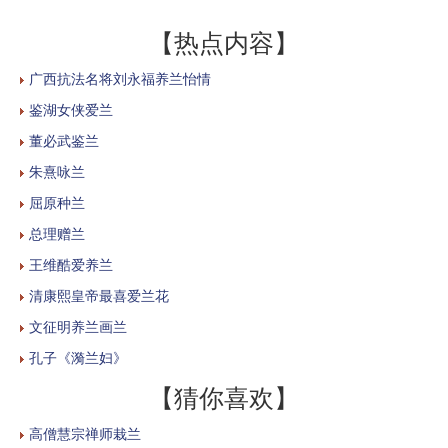
【热点内容】
广西抗法名将刘永福养兰怡情
鉴湖女侠爱兰
董必武鉴兰
朱熹咏兰
屈原种兰
总理赠兰
王维酷爱养兰
清康熙皇帝最喜爱兰花
文征明养兰画兰
孔子《漪兰妇》
【猜你喜欢】
高僧慧宗禅师栽兰