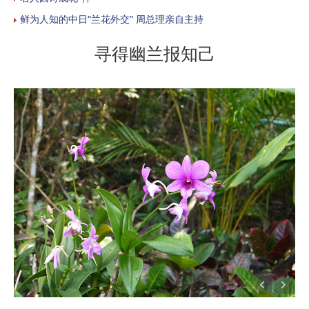
鲜为人知的中日“兰花外交” 周总理亲自主持
寻得幽兰报知己