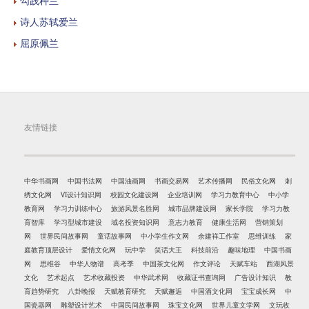
勾践种兰
诗人苏轼爱兰
屈原佩兰
友情链接
中华书画网
中国书法网
中国油画网
书画交易网
艺术传播网
民俗文化网
刺
绣文化网
VI设计知识网
校园文化建设网
企业培训网
学习力教育中心
中小学
教育网
学习力训练中心
旅游风景名胜网
城市品牌建设网
家长学院
学习力教
育智库
学习型城市建设
域名投资知识网
意志力教育
健康生活网
营销策划
网
世界民间故事网
童话故事网
中小学生作文网
余建祥工作室
思维训练
家
庭教育顶层设计
爱情文化网
玩中学
笑话大王
科技前沿
趣味地理
中国书画
网
思维谷
中华人物谱
高考季
中国茶文化网
作文评论
天赋车站
西湖风景
文化
艺术起点
艺术收藏投资
中华武术网
收藏证书查询网
广告设计知识
教
育趋势研究
八卦晚报
天赋教育研究
天赋邂逅
中国酒文化网
宝宝成长网
中
国瓷器网
雕塑设计艺术
中国民间故事网
珠宝文化网
世界儿童文学网
文玩收