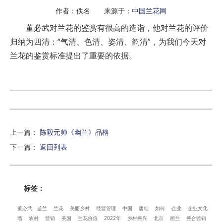
作者：佚名 来源于：
中国兰花网
董必武对兰花的鉴赏有很高的造诣，他对兰花的评价
归纳为四清：“气清、色清、姿清、韵清”，为我们今天对
兰花的鉴赏标准提出了重要的依据。
上一篇
：
陈毅元帅《幽兰》品格
下一篇
：
返回列表
标签：
董必武
鉴兰
兰花
美丽乡村
经营管理
中国
唐朝
如何
企业
企业文化
墙
农村
营销
美国
兰花价值
2022年
乡村振兴
北京
画兰
整合营销