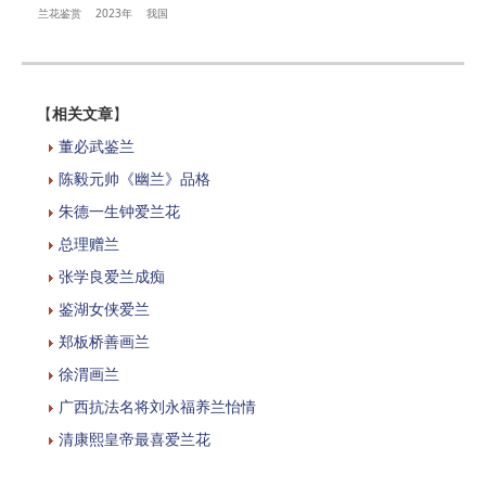
兰花鉴赏
2023年
我国
【
相关文章
】
董必武鉴兰
陈毅元帅《幽兰》品格
朱德一生钟爱兰花
总理赠兰
张学良爱兰成痴
鉴湖女侠爱兰
郑板桥善画兰
徐渭画兰
广西抗法名将刘永福养兰怡情
清康熙皇帝最喜爱兰花