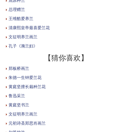
屈原种兰
总理赠兰
王维酷爱养兰
清康熙皇帝最喜爱兰花
文征明养兰画兰
孔子《漪兰妇》
【猜你喜欢】
郑板桥画兰
朱德一生钟爱兰花
黄庭坚擅长栽种兰花
鲁迅采兰
黄庭坚书兰
文征明养兰画兰
元初诗圣郑思肖画兰