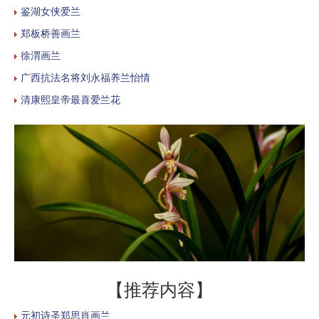
鉴湖女侠爱兰
郑板桥善画兰
徐渭画兰
广西抗法名将刘永福养兰怡情
清康熙皇帝最喜爱兰花
【推荐内容】
元初诗圣郑思肖画兰