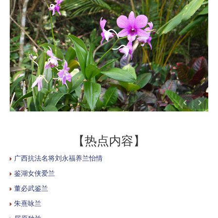
【热点内容】
广西抗法名将刘永福养兰怡情
鉴湖女侠爱兰
董必武鉴兰
朱熹咏兰