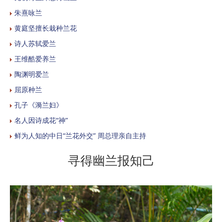
朱熹咏兰
黄庭坚擅长栽种兰花
诗人苏轼爱兰
王维酷爱养兰
陶渊明爱兰
屈原种兰
孔子《漪兰妇》
名人因诗成花“神”
鲜为人知的中日“兰花外交” 周总理亲自主持
寻得幽兰报知己