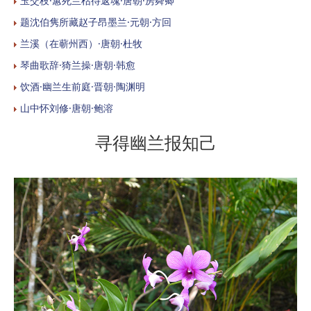
玉交枝·蕙死兰枯待返魂·唐朝·房舜卿
题沈伯隽所藏赵子昂墨兰·元朝·方回
兰溪（在蕲州西）·唐朝·杜牧
琴曲歌辞·猗兰操·唐朝·韩愈
饮酒·幽兰生前庭·晋朝·陶渊明
山中怀刘修·唐朝·鲍溶
寻得幽兰报知己