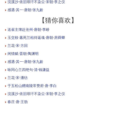
浣溪沙·依旧琅玕不染尘·宋朝·李之仪
感遇·其一·唐朝·张九龄
【猜你喜欢】
送崔主簿赴沧州·唐朝·李峤
玉交枝·蕙死兰枯待返魂·唐朝·房舜卿
兰花·宋·方回
闲情赋·晋朝·陶渊明
感遇·其一·唐朝·张九龄
咏同心兰四绝句·清·钱谦益
兰花·宋·潘牥
于五松山赠南陵常赞府·唐·李白
浣溪沙·依旧琅玕不染尘·宋朝·李之仪
春庄·唐·王勃