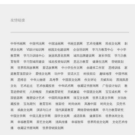
友情链接
中华书画网
中国书法网
中国油画网
书画交易网
艺术传播网
民俗文化网
刺
绣文化网
VI设计知识网
校园文化建设网
企业培训网
学习力教育中心
中小学
教育网
学习力训练中心
旅游风景名胜网
城市品牌建设网
家长学院
学习力教
育智库
学习型城市建设
域名投资知识网
意志力教育
健康生活网
营销策划
网
世界民间故事网
童话故事网
中小学生作文网
余建祥工作室
思维训练
家
庭教育顶层设计
爱情文化网
玩中学
笑话大王
科技前沿
趣味地理
中国书画
网
思维谷
中华人物谱
高考季
中国茶文化网
作文评论
天赋车站
西湖风景
文化
艺术起点
艺术收藏投资
中华武术网
收藏证书查询网
广告设计知识
教
育趋势研究
八卦晚报
天赋教育研究
天赋邂逅
中国酒文化网
宝宝成长网
中
国瓷器网
雕塑设计艺术
中国民间故事网
珠宝文化网
世界儿童文学网
文玩收
藏投资
宝岛期刊
教育百科
致富经
时尚休闲
风雅中国
时尚文化
贝壳书
画
戏曲文化网
演讲与口才
现代家庭教育
网络营销传播网
学习力教育研究
中国文学网
中国儿童文学网
国学文化网
成语辞典
健康百科
世界休闲文化
网
幸福教育网
茶艺文化网
清风传播
幸福智库
世界民俗文化网
文化艺术传
播
收藏证书查询网
世界营销策划网