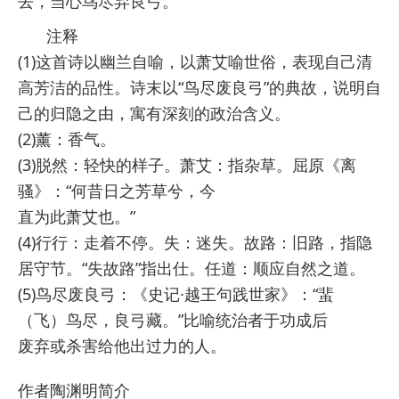
去，当心鸟尽弃良弓。
注释
(1)这首诗以幽兰自喻，以萧艾喻世俗，表现自己清
高芳洁的品性。诗末以“鸟尽废良弓”的典故，说明自
己的归隐之由，寓有深刻的政治含义。
(2)薰：香气。
(3)脱然：轻快的样子。萧艾：指杂草。屈原《离
骚》：“何昔日之芳草兮，今
直为此萧艾也。”
(4)行行：走着不停。失：迷失。故路：旧路，指隐
居守节。“失故路”指出仕。任道：顺应自然之道。
(5)鸟尽废良弓：《史记·越王句践世家》：“蜚
（飞）鸟尽，良弓藏。”比喻统治者于功成后
废弃或杀害给他出过力的人。
作者陶渊明简介