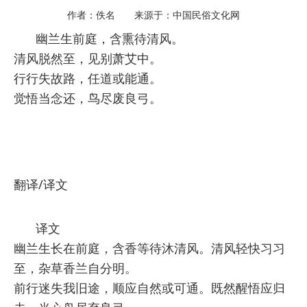
作者：佚名 来源于：中国民俗文化网
幽兰生前庭，含熏待清风。
清风脱然至，见别萧艾中。
行行失故路，任道或能通。
觉悟当念还，鸟尽废良弓。
翻译/译文
译文
幽兰生长在前庭，含香等待沐清风。清风轻快习习
至，杂草香兰自分明。
前行迷失我旧途，顺应自然或可通。既然醒悟应归