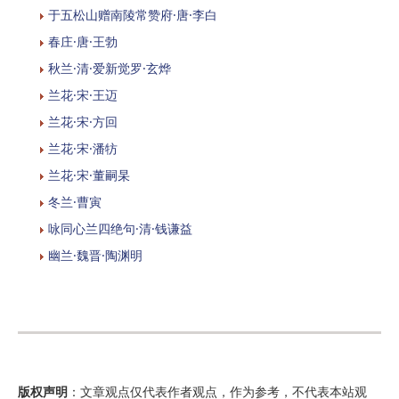
于五松山赠南陵常赞府·唐·李白
春庄·唐·王勃
秋兰·清·爱新觉罗·玄烨
兰花·宋·王迈
兰花·宋·方回
兰花·宋·潘牥
兰花·宋·董嗣杲
冬兰·曹寅
咏同心兰四绝句·清·钱谦益
幽兰·魏晋·陶渊明
版权声明
：文章观点仅代表作者观点，作为参考，不代表本站观