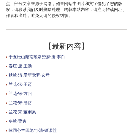
点。部分文章来源于网络，如果网站中图片和文字侵犯了您的版
权，请联系我们及时删除处理！转载本站内容，请注明转载网址、
作者和出处，避免无谓的侵权纠纷。
【最新内容】
于五松山赠南陵常赞府·唐·李白
春庄·唐·王勃
秋兰·清·爱新觉罗·玄烨
兰花·宋·王迈
兰花·宋·方回
兰花·宋·潘牥
兰花·宋·董嗣杲
冬兰·曹寅
咏同心兰四绝句·清·钱谦益