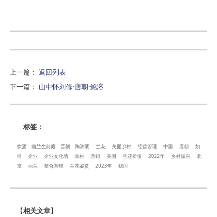
上一篇
：
返回列表
下一篇
：
山中怀刘修·唐朝·鲍溶
标签：
饮酒
幽兰生前庭
晋朝
陶渊明
兰花
美丽乡村
经营管理
中国
唐朝
如
何
企业
企业文化墙
农村
营销
美国
兰花价值
2022年
乡村振兴
北
京
画兰
整合营销
兰花鉴赏
2023年
我国
【
相关文章
】