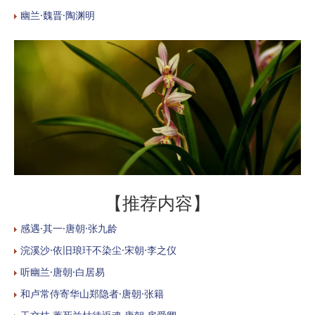
幽兰·魏晋·陶渊明
【推荐内容】
感遇·其一·唐朝·张九龄
浣溪沙·依旧琅玕不染尘·宋朝·李之仪
听幽兰·唐朝·白居易
和卢常侍寄华山郑隐者·唐朝·张籍