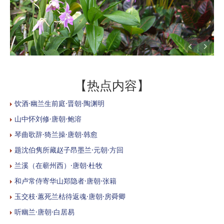
【热点内容】
饮酒·幽兰生前庭·晋朝·陶渊明
山中怀刘修·唐朝·鲍溶
琴曲歌辞·猗兰操·唐朝·韩愈
题沈伯隽所藏赵子昂墨兰·元朝·方回
兰溪（在蕲州西）·唐朝·杜牧
和卢常侍寄华山郑隐者·唐朝·张籍
玉交枝·蕙死兰枯待返魂·唐朝·房舜卿
听幽兰·唐朝·白居易