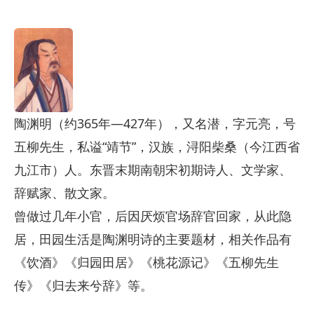
陶渊明（约365年—427年），又名潜，字元亮，号
五柳先生，私谥“靖节”，汉族，浔阳柴桑（今江西省
九江市）人。东晋末期南朝宋初期诗人、文学家、
辞赋家、散文家。
曾做过几年小官，后因厌烦官场辞官回家，从此隐
居，田园生活是陶渊明诗的主要题材，相关作品有
《饮酒》《归园田居》《桃花源记》《五柳先生
传》《归去来兮辞》等。