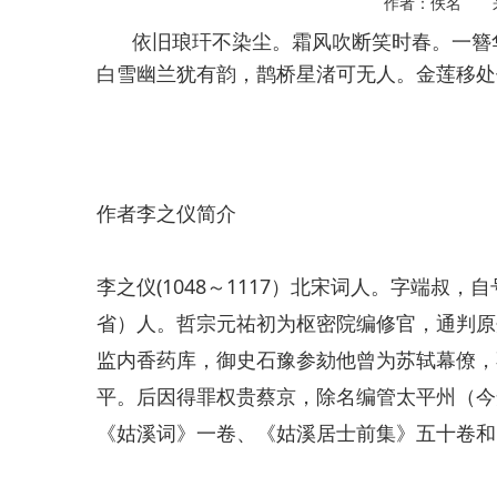
作者：佚名 
依旧琅玕不染尘。霜风吹断笑时春。一簪
白雪幽兰犹有韵，鹊桥星渚可无人。金莲移处
作者李之仪简介
李之仪
(1048～1117）北宋词人。字端叔，
省）人。哲宗元祐初为枢密院编修官，通判原
监内香药库，御史石豫参劾他曾为
苏轼
幕僚，
平。后因得罪权贵蔡京，除名编管太平州（今
《姑溪词》一卷、《姑溪居士前集》五十卷和