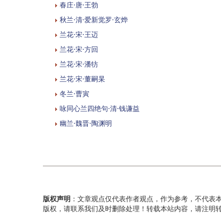
春庄·唐·王勃
秋兰·清·爱新觉罗·玄烨
兰花·宋·王迈
兰花·宋·方回
兰花·宋·潘牥
兰花·宋·董嗣杲
冬兰·曹寅
咏同心兰四绝句·清·钱谦益
幽兰·魏晋·陶渊明
版权声明
：文章观点仅代表作者观点，作为参考，不代表
版权，请联系我们及时删除处理！转载本站内容，请注明