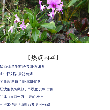
【热点内容】
饮酒·幽兰生前庭·晋朝·陶渊明
山中怀刘修·唐朝·鲍溶
琴曲歌辞·猗兰操·唐朝·韩愈
题沈伯隽所藏赵子昂墨兰·元朝·方回
兰溪（在蕲州西）·唐朝·杜牧
和卢常侍寄华山郑隐者·唐朝·张籍