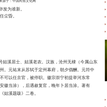
来源于：中国民俗文化网
华发为谁新。
任尘昏。
自号姑
溪居
士、姑溪老农。汉族，沧州无棣（今属
山
东
州。元祐末从
苏轼
于定州幕府，朝夕倡酬。元符中
不可以任京官，被停职。徽宗崇宁初提举河东常
安徽当涂），后遇赦复官，晚年卜居当涂。著有
《姑溪题跋》二卷。