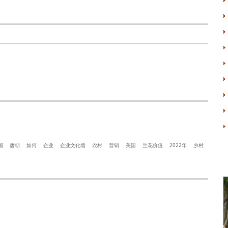
国
唐朝
如何
企业
企业文化墙
农村
营销
美国
兰花价值
2022年
乡村