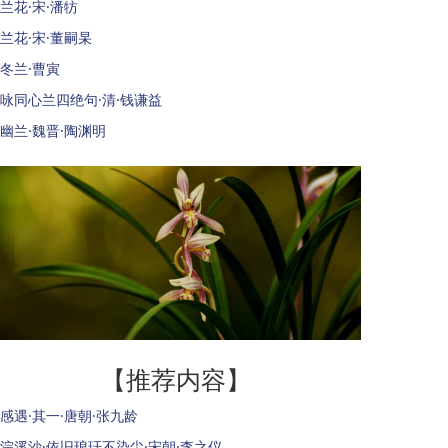
兰花·宋·潘牥
兰花·宋·董嗣杲
冬兰·曹寅
咏同心兰四绝句·清·钱谦益
幽兰·魏晋·陶渊明
【推荐内容】
感遇·其一·唐朝·张九龄
浣溪沙·依旧琅玕不染尘·宋朝·李之仪