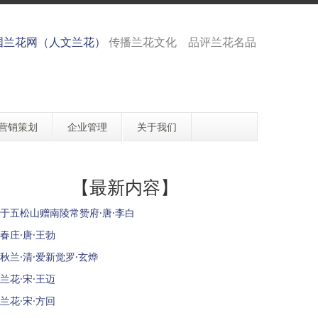
国兰花网（人文兰花）
传播兰花文化 品评兰花名品
营销策划
企业管理
关于我们
【最新内容】
于五松山赠南陵常赞府·唐·李白
春庄·唐·王勃
秋兰·清·爱新觉罗·玄烨
兰花·宋·王迈
兰花·宋·方回