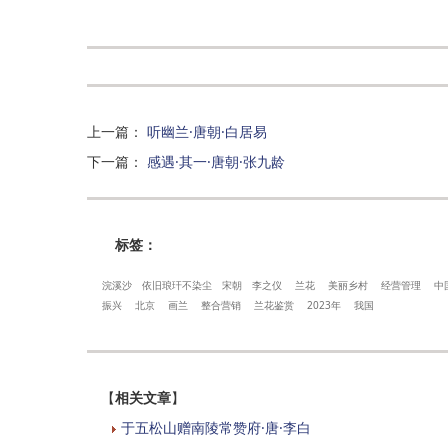
上一篇
：
听幽兰·唐朝·白居易
下一篇
：
感遇·其一·唐朝·张九龄
标签：
浣溪沙
依旧琅玕不染尘
宋朝
李之仪
兰花
美丽乡村
经营管理
中
振兴
北京
画兰
整合营销
兰花鉴赏
2023年
我国
【
相关文章
】
于五松山赠南陵常赞府·唐·李白