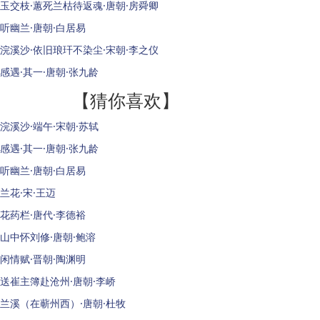
玉交枝·蕙死兰枯待返魂·唐朝·房舜卿
听幽兰·唐朝·白居易
浣溪沙·依旧琅玕不染尘·宋朝·李之仪
感遇·其一·唐朝·张九龄
【猜你喜欢】
浣溪沙·端午·宋朝·苏轼
感遇·其一·唐朝·张九龄
听幽兰·唐朝·白居易
兰花·宋·王迈
花药栏·唐代·李德裕
山中怀刘修·唐朝·鲍溶
闲情赋·晋朝·陶渊明
送崔主簿赴沧州·唐朝·李峤
兰溪（在蕲州西）·唐朝·杜牧