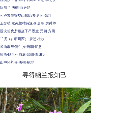
听幽兰·唐朝·白居易
和卢常侍寄华山郑隐者·唐朝·张籍
玉交枝·蕙死兰枯待返魂·唐朝·房舜卿
题沈伯隽所藏赵子昂墨兰·元朝·方回
兰溪（在蕲州西）·唐朝·杜牧
琴曲歌辞·猗兰操·唐朝·韩愈
饮酒·幽兰生前庭·晋朝·陶渊明
山中怀刘修·唐朝·鲍溶
寻得幽兰报知己