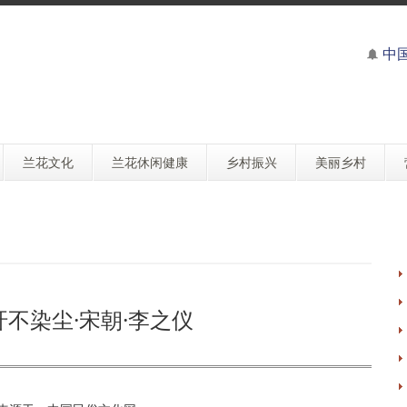
中
兰花文化
兰花休闲健康
乡村振兴
美丽乡村
玕不染尘·宋朝·李之仪