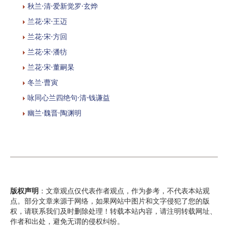
秋兰·清·爱新觉罗·玄烨
兰花·宋·王迈
兰花·宋·方回
兰花·宋·潘牥
兰花·宋·董嗣杲
冬兰·曹寅
咏同心兰四绝句·清·钱谦益
幽兰·魏晋·陶渊明
版权声明
：文章观点仅代表作者观点，作为参考，不代表本站观
点。部分文章来源于网络，如果网站中图片和文字侵犯了您的版
权，请联系我们及时删除处理！转载本站内容，请注明转载网址、
作者和出处，避免无谓的侵权纠纷。