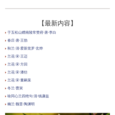
【最新内容】
于五松山赠南陵常赞府·唐·李白
春庄·唐·王勃
秋兰·清·爱新觉罗·玄烨
兰花·宋·王迈
兰花·宋·方回
兰花·宋·潘牥
兰花·宋·董嗣杲
冬兰·曹寅
咏同心兰四绝句·清·钱谦益
幽兰·魏晋·陶渊明