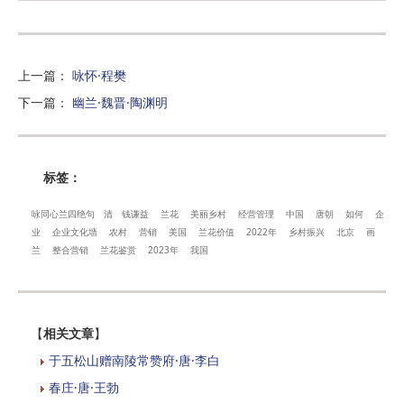
上一篇
：
咏怀·程樊
下一篇
：
幽兰·魏晋·陶渊明
标签：
咏同心兰四绝句
清
钱谦益
兰花
美丽乡村
经营管理
中国
唐朝
如何
企
业
企业文化墙
农村
营销
美国
兰花价值
2022年
乡村振兴
北京
画
兰
整合营销
兰花鉴赏
2023年
我国
【
相关文章
】
于五松山赠南陵常赞府·唐·李白
春庄·唐·王勃