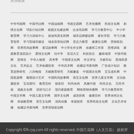
友情链接
中华书画网
中国书法网
中国油画网
书画交易网
艺术传播网
民俗文化网
刺
绣文化网
VI设计知识网
校园文化建设网
企业培训网
学习力教育中心
中小学
教育网
学习力训练中心
旅游风景名胜网
城市品牌建设网
家长学院
学习力教
育智库
学习型城市建设
域名投资知识网
意志力教育
健康生活网
营销策划
网
世界民间故事网
童话故事网
中小学生作文网
余建祥工作室
思维训练
家
庭教育顶层设计
爱情文化网
玩中学
笑话大王
科技前沿
趣味地理
中国书画
网
思维谷
中华人物谱
高考季
中国茶文化网
作文评论
天赋车站
西湖风景
文化
艺术起点
艺术收藏投资
中华武术网
收藏证书查询网
广告设计知识
教
育趋势研究
八卦晚报
天赋教育研究
天赋邂逅
中国酒文化网
宝宝成长网
中
国瓷器网
雕塑设计艺术
中国民间故事网
珠宝文化网
世界儿童文学网
文玩收
藏投资
宝岛期刊
教育百科
致富经
时尚休闲
风雅中国
时尚文化
贝壳书
画
戏曲文化网
演讲与口才
现代家庭教育
网络营销传播网
学习力教育研究
中国文学网
中国儿童文学网
国学文化网
成语辞典
健康百科
世界休闲文化
网
幸福教育网
茶艺文化网
清风传播
幸福智库
世界民俗文化网
文化艺术传
播
收藏证书查询网
世界营销策划网
Copyright ©lh.rjxj.com All rights reserved.
中国兰花网（人文兰花）
版权所