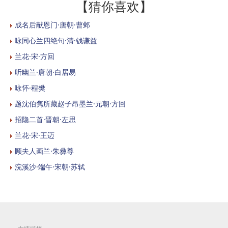
【猜你喜欢】
成名后献恩门·唐朝·曹邺
咏同心兰四绝句·清·钱谦益
兰花·宋·方回
听幽兰·唐朝·白居易
咏怀·程樊
题沈伯隽所藏赵子昂墨兰·元朝·方回
招隐二首·晋朝·左思
兰花·宋·王迈
顾夫人画兰·朱彝尊
浣溪沙·端午·宋朝·苏轼