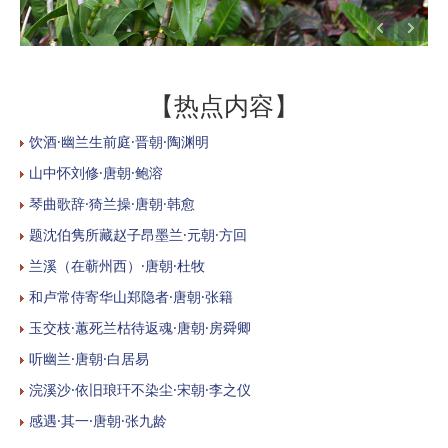
【热点内容】
饮酒·幽兰生前庭·晋朝·陶渊明
山中怀刘修·唐朝·鲍溶
琴曲歌辞·猗兰操·唐朝·韩愈
题沈伯隽所藏赵子昂墨兰·元朝·方回
兰溪（在蕲州西）·唐朝·杜牧
和卢常侍寄华山郑隐者·唐朝·张籍
玉交枝·蕙死兰枯待返魂·唐朝·房舜卿
听幽兰·唐朝·白居易
浣溪沙·依旧琅玕不染尘·宋朝·李之仪
感遇·其一·唐朝·张九龄