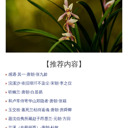
【推荐内容】
感遇·其一·唐朝·张九龄
浣溪沙·依旧琅玕不染尘·宋朝·李之仪
听幽兰·唐朝·白居易
和卢常侍寄华山郑隐者·唐朝·张籍
玉交枝·蕙死兰枯待返魂·唐朝·房舜卿
题沈伯隽所藏赵子昂墨兰·元朝·方回
兰溪（在蕲州西）·唐朝·杜牧