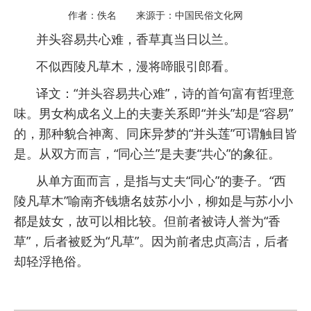
作者：佚名 来源于：中国民俗文化网
并头容易共心难，香草真当日以兰。
不似西陵凡草木，漫将啼眼引郎看。
译文：“并头容易共心难”，诗的首句富有哲理意
味。男女构成名义上的夫妻关系即“并头”却是“容易”
的，那种貌合神离、同床异梦的“并头莲”可谓触目皆
是。从双方而言，“同心兰”是夫妻“共心”的象征。
从单方面而言，是指与丈夫“同心”的妻子。“西
陵凡草木”喻南齐钱塘名妓苏小小，柳如是与苏小小
都是妓女，故可以相比较。但前者被诗人誉为“香
草”，后者被贬为“凡草”。因为前者忠贞高洁，后者
却轻浮艳俗。