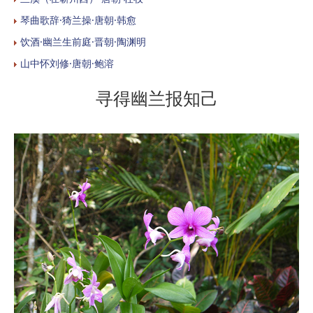
琴曲歌辞·猗兰操·唐朝·韩愈
饮酒·幽兰生前庭·晋朝·陶渊明
山中怀刘修·唐朝·鲍溶
寻得幽兰报知己