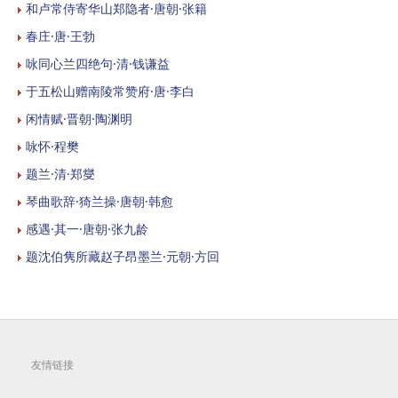
和卢常侍寄华山郑隐者·唐朝·张籍
春庄·唐·王勃
咏同心兰四绝句·清·钱谦益
于五松山赠南陵常赞府·唐·李白
闲情赋·晋朝·陶渊明
咏怀·程樊
题兰·清·郑燮
琴曲歌辞·猗兰操·唐朝·韩愈
感遇·其一·唐朝·张九龄
题沈伯隽所藏赵子昂墨兰·元朝·方回
友情链接