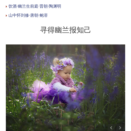
饮酒·幽兰生前庭·晋朝·陶渊明
山中怀刘修·唐朝·鲍溶
寻得幽兰报知己