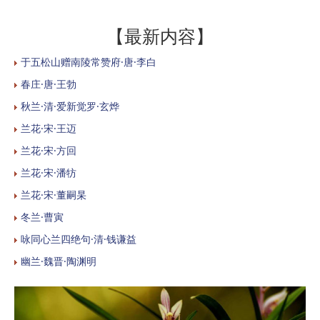
【最新内容】
于五松山赠南陵常赞府·唐·李白
春庄·唐·王勃
秋兰·清·爱新觉罗·玄烨
兰花·宋·王迈
兰花·宋·方回
兰花·宋·潘牥
兰花·宋·董嗣杲
冬兰·曹寅
咏同心兰四绝句·清·钱谦益
幽兰·魏晋·陶渊明