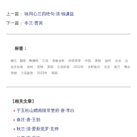
上一篇
：
咏同心兰四绝句·清·钱谦益
下一篇
：
冬兰·曹寅
标签：
幽兰
魏晋
陶渊明
兰花
美丽乡村
经营管理
中国
唐朝
如何
企业
企
业文化墙
农村
营销
美国
兰花价值
2022年
乡村振兴
北京
画兰
整合
营销
兰花鉴赏
2023年
我国
【
相关文章
】
于五松山赠南陵常赞府·唐·李白
春庄·唐·王勃
秋兰·清·爱新觉罗·玄烨