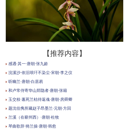
【推荐内容】
感遇·其一·唐朝·张九龄
浣溪沙·依旧琅玕不染尘·宋朝·李之仪
听幽兰·唐朝·白居易
和卢常侍寄华山郑隐者·唐朝·张籍
玉交枝·蕙死兰枯待返魂·唐朝·房舜卿
题沈伯隽所藏赵子昂墨兰·元朝·方回
兰溪（在蕲州西）·唐朝·杜牧
琴曲歌辞·猗兰操·唐朝·韩愈