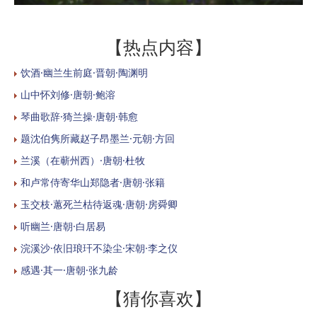
【热点内容】
饮酒·幽兰生前庭·晋朝·陶渊明
山中怀刘修·唐朝·鲍溶
琴曲歌辞·猗兰操·唐朝·韩愈
题沈伯隽所藏赵子昂墨兰·元朝·方回
兰溪（在蕲州西）·唐朝·杜牧
和卢常侍寄华山郑隐者·唐朝·张籍
玉交枝·蕙死兰枯待返魂·唐朝·房舜卿
听幽兰·唐朝·白居易
浣溪沙·依旧琅玕不染尘·宋朝·李之仪
感遇·其一·唐朝·张九龄
【猜你喜欢】