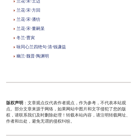
兰花·宋·王迈
兰花·宋·方回
兰花·宋·潘牥
兰花·宋·董嗣杲
冬兰·曹寅
咏同心兰四绝句·清·钱谦益
幽兰·魏晋·陶渊明
版权声明
：文章观点仅代表作者观点，作为参考，不代表本站观
点。部分文章来源于网络，如果网站中图片和文字侵犯了您的版
权，请联系我们及时删除处理！转载本站内容，请注明转载网址、
作者和出处，避免无谓的侵权纠纷。