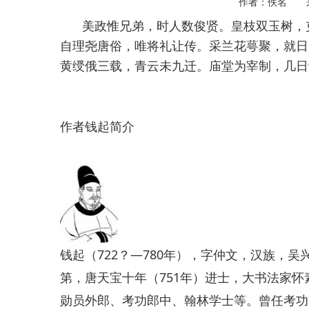
作者：佚名 
美政惟兄弟，时人数俊贤。皇枝双玉树，
自理尧唐俗，唯将礼让传。采兰花萼聚，就日
黄绶俄三载，青云未九迁。庙堂为宰制，几日
作者钱起简介
钱起（722？—780年），字仲文，汉族，
第，唐天宝十年（751年）进士，大书法家
勋员外郎、考功郎中、翰林学士等。曾任考功