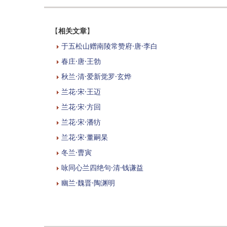
【
相关文章
】
于五松山赠南陵常赞府·唐·李白
春庄·唐·王勃
秋兰·清·爱新觉罗·玄烨
兰花·宋·王迈
兰花·宋·方回
兰花·宋·潘牥
兰花·宋·董嗣杲
冬兰·曹寅
咏同心兰四绝句·清·钱谦益
幽兰·魏晋·陶渊明