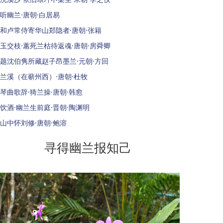
听幽兰·唐朝·白居易
和卢常侍寄华山郑隐者·唐朝·张籍
玉交枝·蕙死兰枯待返魂·唐朝·房舜卿
题沈伯隽所藏赵子昂墨兰·元朝·方回
兰溪（在蕲州西）·唐朝·杜牧
琴曲歌辞·猗兰操·唐朝·韩愈
饮酒·幽兰生前庭·晋朝·陶渊明
山中怀刘修·唐朝·鲍溶
寻得幽兰报知己