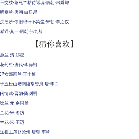
玉交枝·蕙死兰枯待返魂·唐朝·房舜卿
听幽兰·唐朝·白居易
浣溪沙·依旧琅玕不染尘·宋朝·李之仪
感遇·其一·唐朝·张九龄
【猜你喜欢】
题兰·清·郑燮
花药栏·唐代·李德裕
冯女郎画兰·王士慎
于五松山赠南陵常赞府·唐·李白
闲情赋·晋朝·陶渊明
咏兰·元·余同麓
兰花·宋·潘牥
兰花·宋·王迈
送崔主簿赴沧州·唐朝·李峤