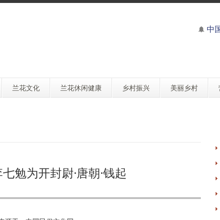
中
兰花文化
兰花休闲健康
乡村振兴
美丽乡村
七勉为开封尉·唐朝·钱起