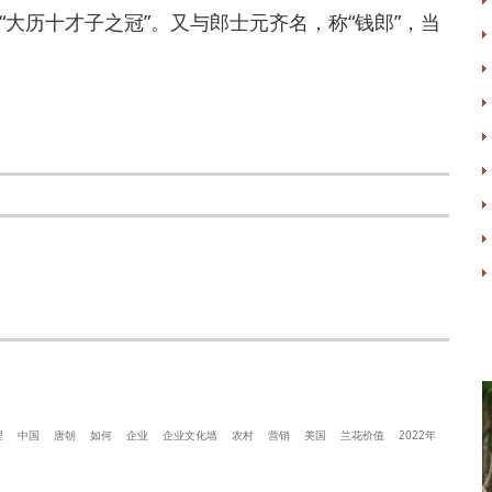
大历十才子之冠”。又与郎士元齐名，称“钱郎”，当
理
中国
唐朝
如何
企业
企业文化墙
农村
营销
美国
兰花价值
2022年