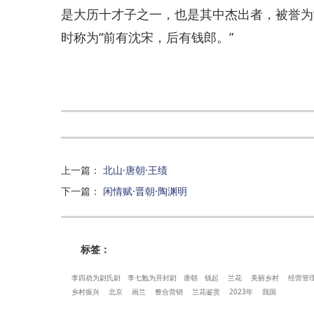
是大历十才子之一，也是其中杰出者，被誉为“
时称为“前有沈宋，后有钱郎。”
上一篇
：
北山·唐朝·王绩
下一篇
：
闲情赋·晋朝·陶渊明
标签：
李四劝为尉氏尉
李七勉为开封尉
唐朝
钱起
兰花
美丽乡村
经营管
乡村振兴
北京
画兰
整合营销
兰花鉴赏
2023年
我国