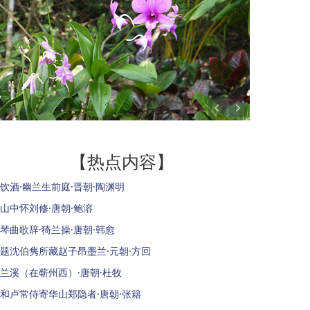
【热点内容】
饮酒·幽兰生前庭·晋朝·陶渊明
山中怀刘修·唐朝·鲍溶
琴曲歌辞·猗兰操·唐朝·韩愈
题沈伯隽所藏赵子昂墨兰·元朝·方回
兰溪（在蕲州西）·唐朝·杜牧
和卢常侍寄华山郑隐者·唐朝·张籍