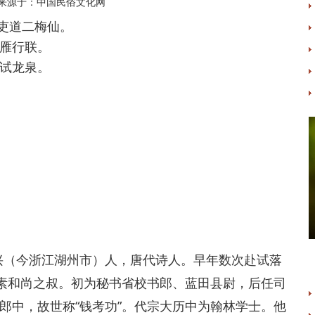
来源于：中国民俗文化网
吏道二梅仙。
雁行联。
试龙泉。
吴兴（今浙江湖州市）人，唐代诗人。早年数次赴试落
怀素和尚之叔。初为秘书省校书郎、蓝田县尉，后任司
郎中，故世称“钱考功”。代宗大历中为翰林学士。他