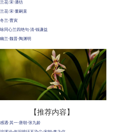
兰花·宋·潘牥
兰花·宋·董嗣杲
冬兰·曹寅
咏同心兰四绝句·清·钱谦益
幽兰·魏晋·陶渊明
【推荐内容】
感遇·其一·唐朝·张九龄
浣溪沙·依旧琅玕不染尘·宋朝·李之仪