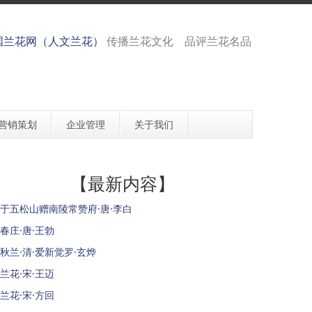
国兰花网（人文兰花）
传播兰花文化 品评兰花名品
营销策划
企业管理
关于我们
【最新内容】
于五松山赠南陵常赞府·唐·李白
春庄·唐·王勃
秋兰·清·爱新觉罗·玄烨
兰花·宋·王迈
兰花·宋·方回