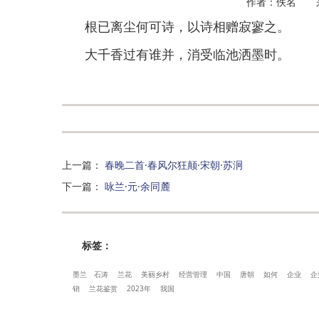
作者：佚名 
根已离尘何可诗，以诗相赠寂寥之。
大千香过有谁并，消受临池洒墨时。
上一篇
：
春晚二首·春风尔狂颠·宋朝·苏泂
下一篇
：
咏兰·元·余同麓
标签：
墨兰
石涛
兰花
美丽乡村
经营管理
中国
唐朝
如何
企业
企
销
兰花鉴赏
2023年
我国