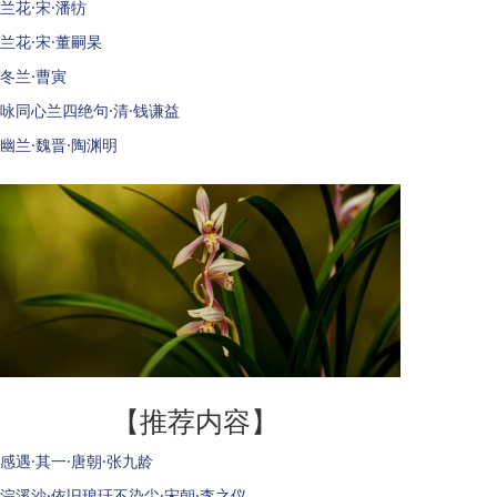
兰花·宋·潘牥
兰花·宋·董嗣杲
冬兰·曹寅
咏同心兰四绝句·清·钱谦益
幽兰·魏晋·陶渊明
【推荐内容】
感遇·其一·唐朝·张九龄
浣溪沙·依旧琅玕不染尘·宋朝·李之仪