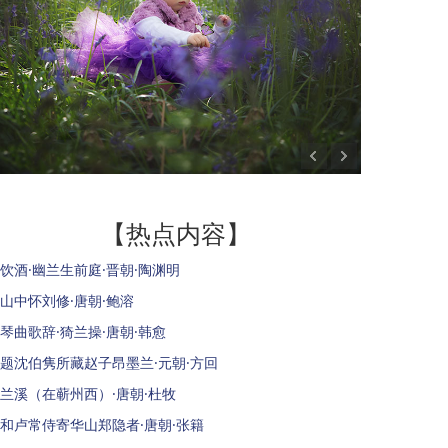
【热点内容】
饮酒·幽兰生前庭·晋朝·陶渊明
山中怀刘修·唐朝·鲍溶
琴曲歌辞·猗兰操·唐朝·韩愈
题沈伯隽所藏赵子昂墨兰·元朝·方回
兰溪（在蕲州西）·唐朝·杜牧
和卢常侍寄华山郑隐者·唐朝·张籍