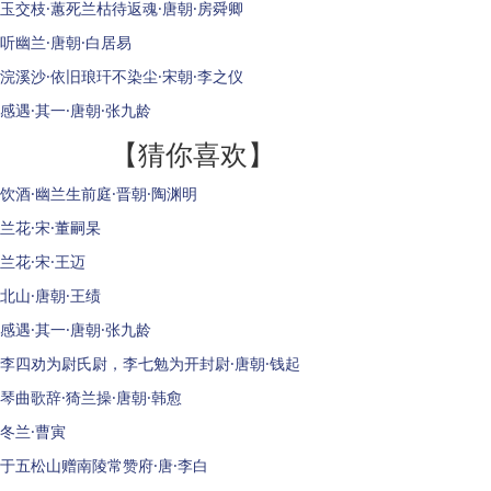
玉交枝·蕙死兰枯待返魂·唐朝·房舜卿
听幽兰·唐朝·白居易
浣溪沙·依旧琅玕不染尘·宋朝·李之仪
感遇·其一·唐朝·张九龄
【猜你喜欢】
饮酒·幽兰生前庭·晋朝·陶渊明
兰花·宋·董嗣杲
兰花·宋·王迈
北山·唐朝·王绩
感遇·其一·唐朝·张九龄
李四劝为尉氏尉，李七勉为开封尉·唐朝·钱起
琴曲歌辞·猗兰操·唐朝·韩愈
冬兰·曹寅
于五松山赠南陵常赞府·唐·李白