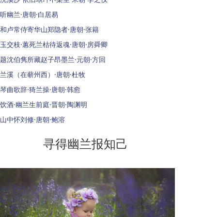
听幽兰·唐朝·白居易
和卢常侍寄华山郑隐者·唐朝·张籍
玉交枝·蕙死兰枯待返魂·唐朝·房舜卿
题沈伯隽所藏赵子昂墨兰·元朝·方回
兰溪（在蕲州西）·唐朝·杜牧
琴曲歌辞·猗兰操·唐朝·韩愈
饮酒·幽兰生前庭·晋朝·陶渊明
山中怀刘修·唐朝·鲍溶
寻得幽兰报知己