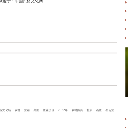
来源于：中国民俗文化网
业文化墙
农村
营销
美国
兰花价值
2022年
乡村振兴
北京
画兰
整合营