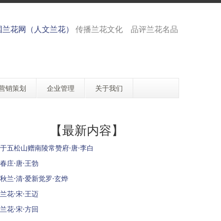
国兰花网（人文兰花）
传播兰花文化 品评兰花名品
营销策划
企业管理
关于我们
【最新内容】
于五松山赠南陵常赞府·唐·李白
春庄·唐·王勃
秋兰·清·爱新觉罗·玄烨
兰花·宋·王迈
兰花·宋·方回