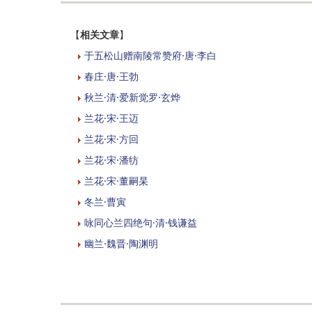
【
相关文章
】
于五松山赠南陵常赞府·唐·李白
春庄·唐·王勃
秋兰·清·爱新觉罗·玄烨
兰花·宋·王迈
兰花·宋·方回
兰花·宋·潘牥
兰花·宋·董嗣杲
冬兰·曹寅
咏同心兰四绝句·清·钱谦益
幽兰·魏晋·陶渊明